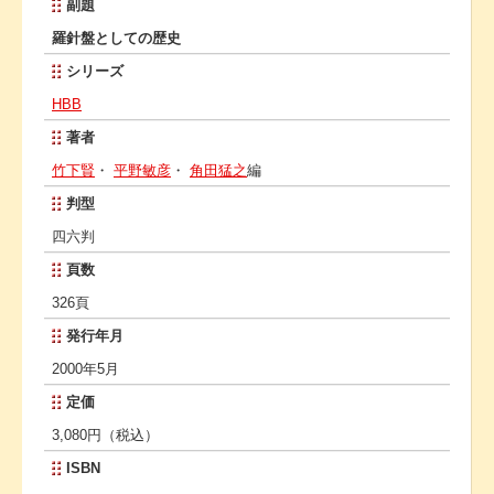
副題
羅針盤としての歴史
シリーズ
HBB
著者
竹下賢
・
平野敏彦
・
角田猛之
編
判型
四六判
頁数
326頁
発行年月
2000年5月
定価
3,080円（税込）
ISBN