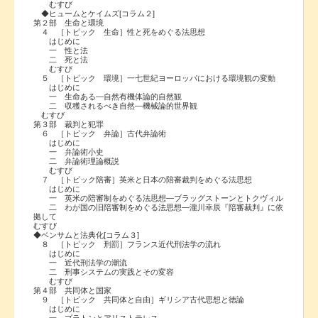
むすび
◆ヒュームとケイムズ[コラム２]
第２部 生命と環境
４ ［トピック 生命］性と死をめぐる法思想
はじめに
一 性と法
二 死と法
むすび
５ ［トピック 環境］一七世紀ヨーロッパにおける環境観の変動
はじめに
一 生命ある―自然有機体論的自然観
二 収穫されるべき自然―機械論的世界観
むすび
第３部 裁判と犯罪
６ ［トピック 弁論］古代弁論術
はじめに
一 弁論術小史
二 弁論術理論概説
むすび
７ ［トピック陪審］英米と日本の陪審裁判をめぐる法思想
はじめに
一 英米の陪審制をめぐる法思想―ブラッグストーンとトクヴィル
二 わが国の旧陪審制をめぐる法思想―瀧川幸辰『陪審裁判』に依
拠して
むすび
◆ベンサムと法典化[コラム３]
８ ［トピック 刑罰］フランス近代刑法学の流れ
はじめに
一 近代刑法学の潮流
二 刑事システムの実践とその変容
むすび
第４部 共同体と国家
９ ［トピック 共同体と自由］ギリシア古代思想と徳論
はじめに
一 プラトンとアリストテレス