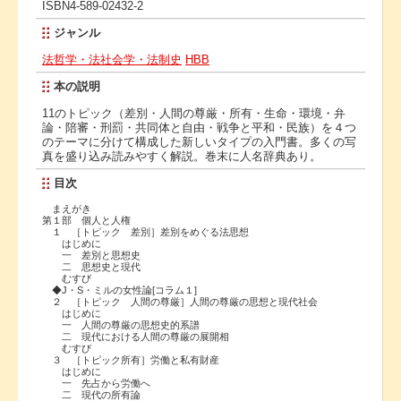
ISBN4-589-02432-2
ジャンル
法哲学・法社会学・法制史
HBB
本の説明
11のトピック（差別・人間の尊厳・所有・生命・環境・弁
論・陪審・刑罰・共同体と自由・戦争と平和・民族）を４つ
のテーマに分けて構成した新しいタイプの入門書。多くの写
真を盛り込み読みやすく解説。巻末に人名辞典あり。
目次
まえがき
第１部 個人と人権
１ ［トピック 差別］差別をめぐる法思想
はじめに
一 差別と思想史
二 思想史と現代
むすび
◆J・S・ミルの女性論[コラム１]
２ ［トピック 人間の尊厳］人間の尊厳の思想と現代社会
はじめに
一 人間の尊厳の思想史的系譜
二 現代における人間の尊厳の展開相
むすび
３ ［トピック所有］労働と私有財産
はじめに
一 先占から労働へ
二 現代の所有論