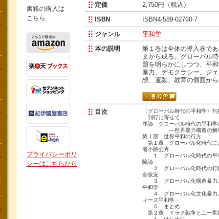
定価
2,750円（税込）
書籍の購入は
こちら
ISBN
ISBN4-589-02760-7
ジャンル
平和学
本の説明
第１巻は全体の導入巻であ
文から成る。グローバル時
題を明らかにしつつ、平和
暴力、デモクラシー、ジェ
想、運動、教育の側面から
目次
〈グローバル時代の平和学〉刊
刊行に寄せて
序論 グローバル時代の平和学
―世界暴力構造の解明と
第Ⅰ部 世界平和の行方
第１章 グローバル化時代に
者小路公秀
プライバシーポリ
１ グローバル化時代の平和
障論
シーはこちらから
２ グローバル化時代の行動
全状況
講
３ グローバル化構造暴力と
平和学
４ グローバル化文化暴力と
ィーズ平和学
５ まとめ
第２章 イラク戦争と二一世