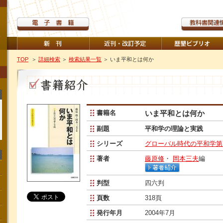
TOP
＞
詳細検索
＞
検索結果一覧
＞ いま平和とは何か
書籍名
いま平和とは何か
副題
平和学の理論と実践
シリーズ
グローバル時代の平和学第
著者
藤原修
・
岡本三夫
編
判型
四六判
頁数
318頁
発行年月
2004年7月