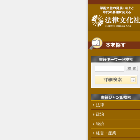
法律
政治
経済
経営・産業