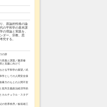
り、原論的性格の論
代の平和学の基本課
学の理論と実践を、
ンダー、宗教、思
考究する。
行の辞
の意義と課題／藤原修
克服に向けて
おける平和学の展望／武
学としての人間安全保
暴力のもとの人間不安
批判主義政治経済学的
カルチュラル・スタデ
紀の世界秩序／板垣雄三