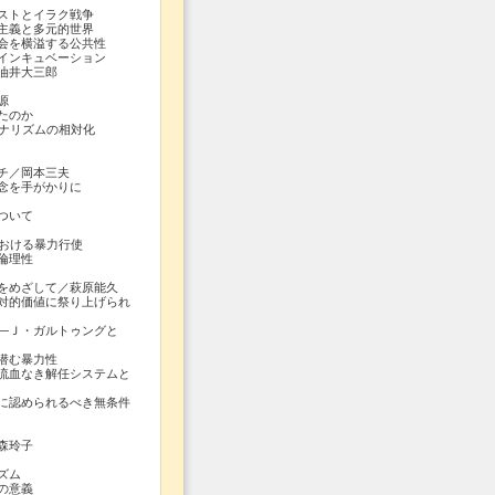
ストとイラク戦争
主義と多元的世界
を横溢する公共性
ンキュベーション
油井大三郎
源
たのか
ナリズムの相対化
チ／岡本三夫
手がかりに
ついて
おける暴力行使
倫理性
をめざして／萩原能久
的価値に祭り上げられ
Ｊ・ガルトゥングと
潜む暴力性
血なき解任システムと
認められるべき無条件
森玲子
ズム
の意義