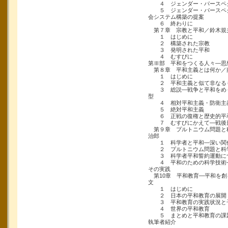
４ ジェンダー・パースペ
５ ジェンダー・パースペク
会システム構築の提案
６ 終わりに
第７章 宗教と平和／鈴木規
１ はじめに
２ 構築された宗教
３ 発明された平和
４ むすびに
第Ⅲ部 平和をつくる人々―思
第８章 平和主義とは何か／
１ はじめに
２ 平和主義と似て非なるも
３ 総説―戦争と平和をめぐ
型
４ 相対平和主義・防衛主
５ 絶対平和主義
６ 正戦の復権と歴史的平
７ むすびにかえて―戦後
第９章 プルトニウム問題と
治郎
１ 科学者と平和―深い関
２ プルトニウム問題と科
３ 科学者平和誓約運動に
４ 平和のための科学技術―
その実践
第10章 平和教育―平和を創
文
１ はじめに
２ 日本の平和教育の展開
３ 平和教育の実践状況と
４ 世界の平和教育
５ まとめと平和教育の課
執筆者紹介