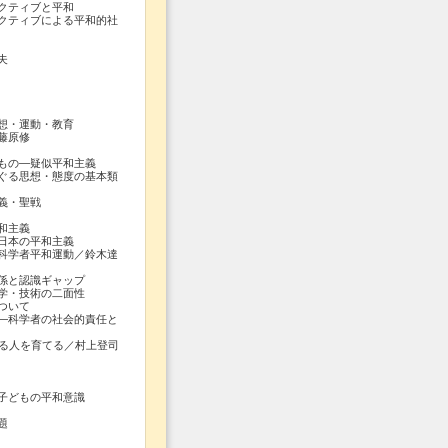
クティブと平和
ティブによる平和的社
夫
想・運動・教育
藤原修
の―疑似平和主義
る思想・態度の基本類
義・聖戦
和主義
日本の平和主義
科学者平和運動／鈴木達
係と認識ギャップ
学・技術の二面性
ついて
科学者の社会的責任と
る人を育てる／村上登司
子どもの平和意識
題