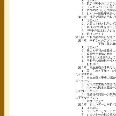
１ はじめに
２ 反テロ戦争のコンテク
３ プロセスとしての民主
４ 帝国の終わりと国際社会
５ むすび―新秩序構想のイ
第３章 世界史認識と平和／
１ はじめに
２ 人間の本能と戦争の起
３ 近代化は戦争を抑止し
４ ｢戦争の記憶｣とナショ
５ 結びにかえて
第Ⅱ部 平和理論の新たな地平
第４章 平和学へのアプロー
―平和・暴力概念を
１ はじめに
２ 暴力と平和の多義性に
３ 攻撃性生得論と戦争
４ 革命と｢人道的介入｣に
５ 平和学の価値指向性と
６ おわりに
第５章 民主主義の非暴力化
１ 民主主義と平和？―絶対
たイデオロギー
２ 民主主義と平和の理論―
Ｂ・ラセット
３ 近代民主主義の前提に
４ ポパーの民主主義論―流
してのデモクラシー
５ 他者性の問題―少数派に
に平等なチャンス
６ 結びにかえて
第６章 ジェンダーと平和／
１ はじめに
２ ジェンダーとフェミニ
３ ジェンダーの視点導入