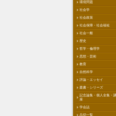
環境問題
社会学
社会政策
社会保障・社会福祉
社会一般
歴史
哲学・倫理学
思想・芸術
教育
自然科学
評論・エッセイ
叢書・シリーズ
記念論集・個人全集・
座
学会誌
品切一覧