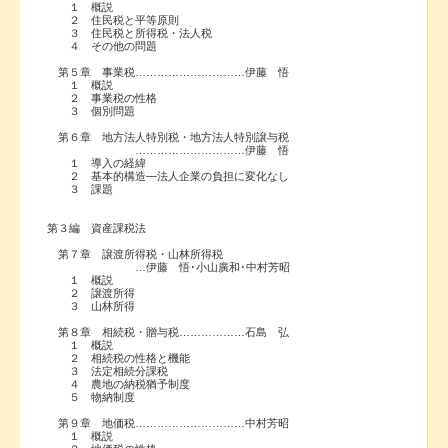
１ 概説
２ 住民税と平等原則
３ 住民税と所得税・法人税
４ その他の問題
第５章 事業税…………………………伊藤 悟
１ 概説
２ 事業税の性格
３ 個別問題
第６章 地方法人特別税・地方法人特別譲与税
…………………………伊藤 悟
１ 導入の経緯
２ 基本的構造―法人企業の負担に変化なし
３ 課題
第３編 資産課税法
第７章 譲渡所得税・山林所得税
…伊藤 悟･小山廣和･中村芳昭
１ 概説
２ 譲渡所得
３ 山林所得
第８章 相続税・贈与税………………石島 弘
１ 概説
２ 相続税の性格と機能
３ 法定相続分課税
４ 農地の納税猶予制度
５ 物納制度
第９章 地価税…………………………中村芳昭
１ 概説