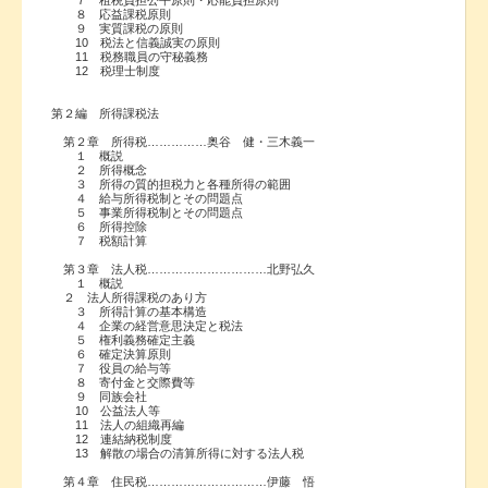
８ 応益課税原則
９ 実質課税の原則
10 税法と信義誠実の原則
11 税務職員の守秘義務
12 税理士制度
第２編 所得課税法
第２章 所得税……………奥谷 健・三木義一
１ 概説
２ 所得概念
３ 所得の質的担税力と各種所得の範囲
４ 給与所得税制とその問題点
５ 事業所得税制とその問題点
６ 所得控除
７ 税額計算
第３章 法人税…………………………北野弘久
１ 概説
２ 法人所得課税のあり方
３ 所得計算の基本構造
４ 企業の経営意思決定と税法
５ 権利義務確定主義
６ 確定決算原則
７ 役員の給与等
８ 寄付金と交際費等
９ 同族会社
10 公益法人等
11 法人の組織再編
12 連結納税制度
13 解散の場合の清算所得に対する法人税
第４章 住民税…………………………伊藤 悟