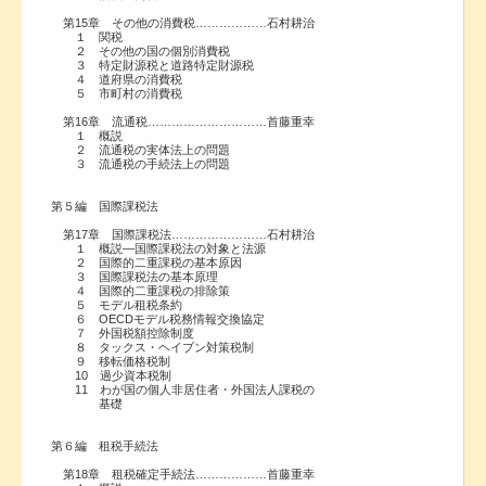
第15章 その他の消費税………………石村耕治
１ 関税
２ その他の国の個別消費税
３ 特定財源税と道路特定財源税
４ 道府県の消費税
５ 市町村の消費税
第16章 流通税…………………………首藤重幸
１ 概説
２ 流通税の実体法上の問題
３ 流通税の手続法上の問題
第５編 国際課税法
第17章 国際課税法……………………石村耕治
１ 概説―国際課税法の対象と法源
２ 国際的二重課税の基本原因
３ 国際課税法の基本原理
４ 国際的二重課税の排除策
５ モデル租税条約
６ OECDモデル税務情報交換協定
７ 外国税額控除制度
８ タックス・ヘイブン対策税制
９ 移転価格税制
10 過少資本税制
11 わが国の個人非居住者・外国法人課税の
基礎
第６編 租税手続法
第18章 租税確定手続法………………首藤重幸