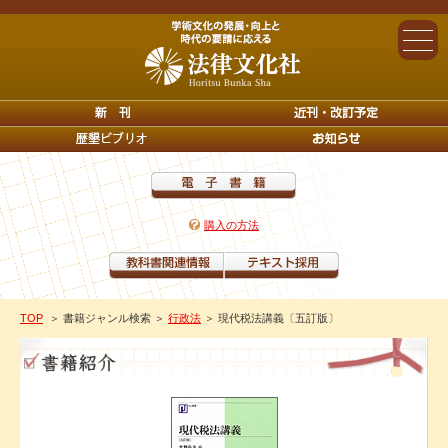
購入の方法
TOP
＞ 書籍ジャンル検索
＞
行政法
＞ 現代税法講義〔五訂版〕