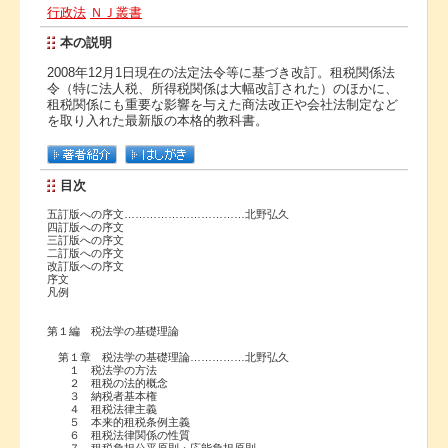
行政法
ＮＪ叢書
本の説明
2008年12月1日現在の法定法令等に基づき改訂。租税関係法
令（特に法人税、所得税関係は大幅改訂された）のほかに、
租税関係にも重要な影響を与えた商法改正や会社法制定など
を取り入れた最新版の本格的教科書。
目次
五訂版への序文……………………………北野弘久
四訂版への序文
三訂版への序文
二訂版への序文
改訂版への序文
序文
凡例
第１編 税法学の基礎理論
第１章 税法学の基礎理論……………北野弘久
１ 税法学の方法
２ 租税の法的概念
３ 納税者基本権
４ 租税法律主義
５ 本来的租税条例主義
６ 租税法律関係の性質
７ 租税負担公平原則・応能負担原則