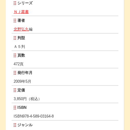
シリーズ
ＮＪ叢書
著者
北野弘久
編
判型
Ａ５判
頁数
472頁
発行年月
2009年5月
定価
3,850円（税込）
ISBN
ISBN978-4-589-03164-8
ジャンル