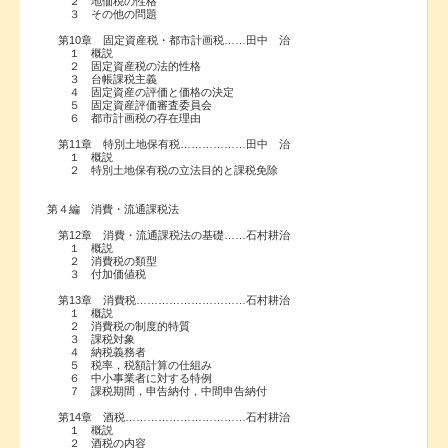
２ 地価税の性格
３ その他の問題
第10章 固定資産税・都市計画税……田中 治
１ 概説
２ 固定資産税の法的性格
３ 台帳課税主義
４ 固定資産の評価と価格の決定
５ 固定資産評価審査委員会
６ 都市計画税の存在理由
第11章 特別土地保有税………………田中 治
１ 概説
２ 特別土地保有税の立法目的と課税免除
第４編 消費・流通課税法
第12章 消費・流通課税法の基礎……石村耕治
１ 概説
２ 消費税の類型
３ 付加価値税
第13章 消費税…………………………石村耕治
１ 概説
２ 消費税の制度的特質
３ 課税対象
４ 納税義務者
５ 税率，税額計算の仕組み
６ 中小事業者に対する特例
７ 課税期間，申告納付，中間申告納付
第14章 酒税……………………………石村耕治
１ 概説
２ 酒税の内容