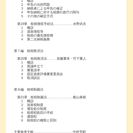
１ 概説
２ 申告の法的問題
３ 納税者による申告の修正
４ 申告納税に対する税務行政庁の関与
５ その他の確定方式
第19章 租税徴収手続法………………水野武夫
１ 概説
２ 源泉徴収等
３ 租税の優先徴収権
４ 第二次納税義務
第７編 租税救済法
第20章 租税救済法………首藤重幸・竹下重人
１ 概説
２ 異議申立て
３ 審査請求
４ 固定資産評価審査委員会
５ 取消訴訟
第８編 租税制裁法
第21章 租税制裁法……………………船山泰範
１ 概説
２ 加算税制度
３ 通告処分制度
４ 租税犯処罰の手続
５ 逋脱犯
６ 租税犯の種類と罰則
主要参考文献………………………………中村芳昭