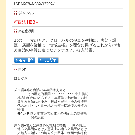
ISBN978-4-589-03259-1
ジャンル
行政法
HBB＋
本の説明
13のテーマのもと、グローバルの視点を横軸に、実態・課
題・展望を縦軸に「地域主権」を理念に掲げるこれからの地
方自治の本質に迫ったアクチュアルな入門書。
目次
はしがき
第１講●地方自治の基本的考え方と
その歴史的展開 ･････････････中川義朗
地方｢自治｣のとらえ方―本質論／わが国におけ
る地方自治のあゆみ―形成と展開／地方分権時
代の原則・しくみ―地方分権一括法後の分権の
特徴
◆ｺﾗﾑ◆ 国と地方公共団体との法定上の協議機
関の設置
第２講●地方公共団体の種類と特色 ･･･岡本博志
地方公共団体とは／憲法上の地方公共団体とは
／地方自治法上の地方公共団体／種類の多様化