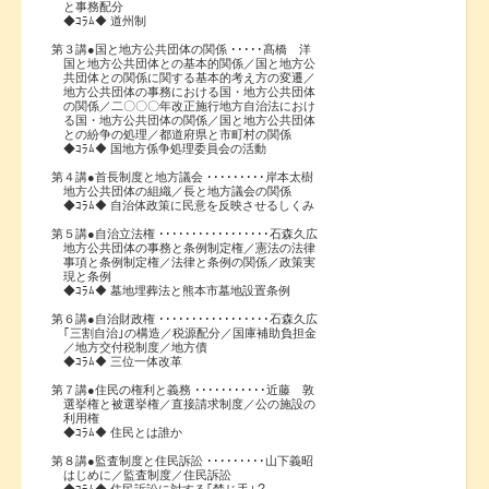
と事務配分
◆ｺﾗﾑ◆ 道州制
第３講●国と地方公共団体の関係 ･････髙橋 洋
国と地方公共団体との基本的関係／国と地方公
共団体との関係に関する基本的考え方の変遷／
地方公共団体の事務における国・地方公共団体
の関係／二〇〇〇年改正施行地方自治法におけ
る国・地方公共団体の関係／国と地方公共団体
との紛争の処理／都道府県と市町村の関係
◆ｺﾗﾑ◆ 国地方係争処理委員会の活動
第４講●首長制度と地方議会 ･････････岸本太樹
地方公共団体の組織／長と地方議会の関係
◆ｺﾗﾑ◆ 自治体政策に民意を反映させるしくみ
第５講●自治立法権 ･････････････････石森久広
地方公共団体の事務と条例制定権／憲法の法律
事項と条例制定権／法律と条例の関係／政策実
現と条例
◆ｺﾗﾑ◆ 墓地埋葬法と熊本市墓地設置条例
第６講●自治財政権 ･････････････････石森久広
｢三割自治｣の構造／税源配分／国庫補助負担金
／地方交付税制度／地方債
◆ｺﾗﾑ◆ 三位一体改革
第７講●住民の権利と義務 ･･･････････近藤 敦
選挙権と被選挙権／直接請求制度／公の施設の
利用権
◆ｺﾗﾑ◆ 住民とは誰か
第８講●監査制度と住民訴訟 ･････････山下義昭
はじめに／監査制度／住民訴訟
◆ｺﾗﾑ◆ 住民訴訟に対する｢禁じ手｣？