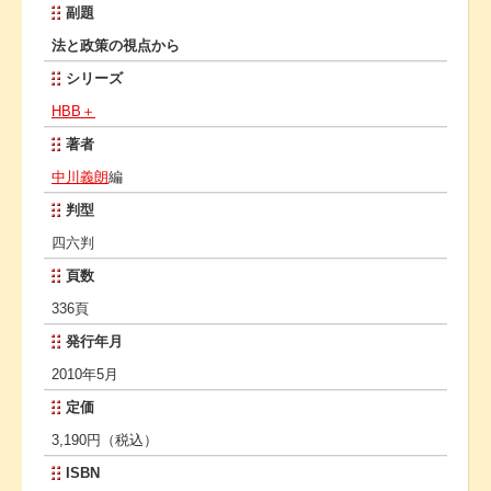
副題
法と政策の視点から
シリーズ
HBB＋
著者
中川義朗
編
判型
四六判
頁数
336頁
発行年月
2010年5月
定価
3,190円（税込）
ISBN