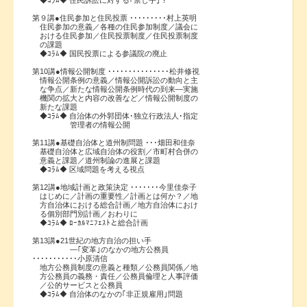
第９講●住民参加と住民投票 ･････････村上英明
住民参加の意義／各種の住民参加制度／議会に
おける住民参加／住民投票制度／住民投票制度
の課題
◆ｺﾗﾑ◆ 国民投票による参議院の廃止
第10講●情報公開制度 ･･･････････････松井修視
情報公開条例の意義／情報公開訴訟の動向と主
な争点／新たな情報公開条例時代の到来―実施
機関の拡大と内容の改善など／情報公開制度の
新たな課題
◆ｺﾗﾑ◆ 自治体の外郭団体･独立行政法人･指定
管理者の情報公開
第11講●基礎自治体と道州制問題 ･･･畑田和佳奈
基礎自治体と広域自治体の役割／市町村合併の
意義と課題／道州制論の進展と課題
◆ｺﾗﾑ◆ 区域問題を考える視点
第12講●地域計画と政策決定 ･･･････今里佳奈子
はじめに／計画の重要性／計画とは何か？／地
方自治体における総合計画／地方自治体におけ
る個別部門別計画／おわりに
◆ｺﾗﾑ◆ ﾛｰｶﾙﾏﾆﾌｪｽﾄと総合計画
第13講●21世紀の地方自治の担い手
―｢変革｣のなかの地方公務員
･･･････････小原清信
地方公務員制度の意義と種類／公務員関係／地
方公務員の義務・責任／公務員倫理と人事評価
／公的サービスと公務員
◆ｺﾗﾑ◆ 自治体のなかの｢非正規雇用｣問題