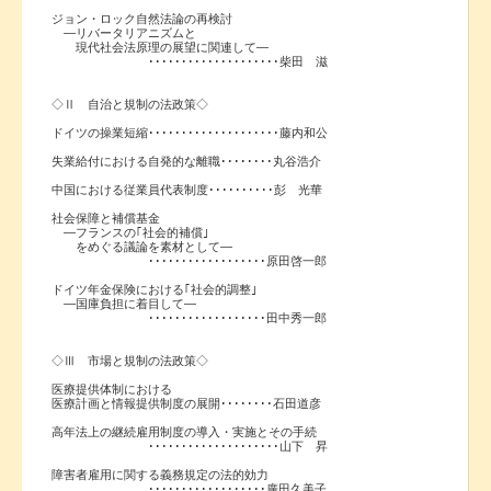
ジョン・ロック自然法論の再検討
―リバータリアニズムと
現代社会法原理の展望に関連して―
････････････････････柴田 滋
◇Ⅱ 自治と規制の法政策◇
ドイツの操業短縮････････････････････藤内和公
失業給付における自発的な離職････････丸谷浩介
中国における従業員代表制度･･････････彭 光華
社会保障と補償基金
―フランスの｢社会的補償｣
をめぐる議論を素材として―
･･････････････････原田啓一郎
ドイツ年金保険における｢社会的調整｣
―国庫負担に着目して―
･･････････････････田中秀一郎
◇Ⅲ 市場と規制の法政策◇
医療提供体制における
医療計画と情報提供制度の展開････････石田道彦
高年法上の継続雇用制度の導入・実施とその手続
････････････････････山下 昇
障害者雇用に関する義務規定の法的効力
･･････････････････廣田久美子