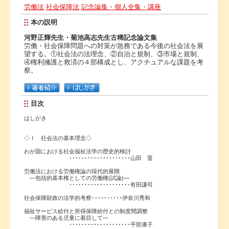
労働法
社会保障法
記念論集・個人全集・講座
本の説明
河野正輝先生・菊池高志先生古稀記念論文集
労働・社会保障問題への対策が急務である今後の社会法を展
望する。①社会法の法理念、②自治と規制、③市場と規制、
④権利擁護と救済の４部構成とし、アクチュアルな課題を考
察。
目次
はしがき
◇Ⅰ 社会法の基本理念◇
わが国における社会福祉法学の歴史的検討
････････････････････山田 晋
労働法における労働権論の現代的展開
―包括的基本権としての労働権(試論)―
････････････････････有田謙司
社会保障財政の法学的考察･･････････伊奈川秀和
福祉サービス給付と所得保障給付との制度間調整
―障害のある児童に着目して―
････････････････････平部康子