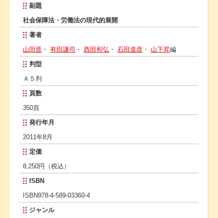
副題
社会保障法・労働法の現代的展開
著者
山田晋
・
有田謙司
・
西田和弘
・
石田道彦
・
山下昇
編
判型
Ａ５判
頁数
350頁
発行年月
2011年8月
定価
8,250円（税込）
ISBN
ISBN978-4-589-03360-4
ジャンル