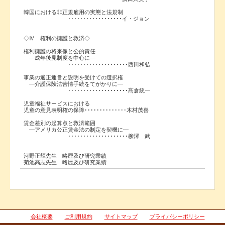
韓国における非正規雇用の実態と法規制
･･････････････････イ・ジョン
◇Ⅳ 権利の擁護と救済◇
権利擁護の将来像と公的責任
―成年後見制度を中心に―
････････････････････西田和弘
事業の適正運営と説明を受けての選択権
―介護保険法苦情手続をてがかりに―
････････････････････髙倉統一
児童福祉サービスにおける
児童の意見表明権の保障･･････････････木村茂喜
賃金差別の起算点と救済範囲
―アメリカ公正賃金法の制定を契機に―
････････････････････柳澤 武
河野正輝先生 略歴及び研究業績
菊池高志先生 略歴及び研究業績
会社概要
ご利用規約
サイトマップ
プライバシーポリシー