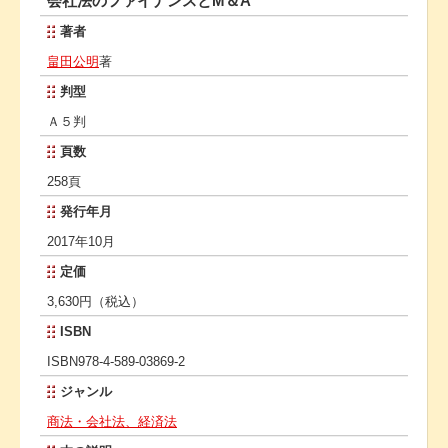
会社法のファイナンスとM＆A
著者
畠田公明
著
判型
Ａ５判
頁数
258頁
発行年月
2017年10月
定価
3,630円（税込）
ISBN
ISBN978-4-589-03869-2
ジャンル
商法・会社法、経済法