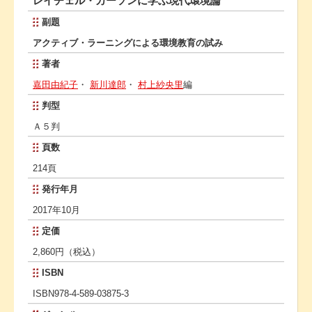
レイチェル・カーソンに学ぶ現代環境論
副題
アクティブ・ラーニングによる環境教育の試み
著者
嘉田由紀子
・
新川達郎
・
村上紗央里
編
判型
Ａ５判
頁数
214頁
発行年月
2017年10月
定価
2,860円（税込）
ISBN
ISBN978-4-589-03875-3