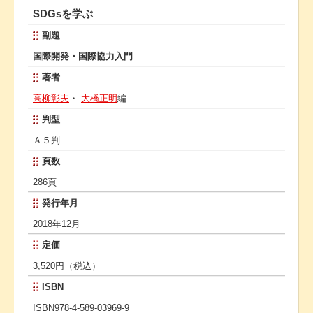
SDGsを学ぶ
副題
国際開発・国際協力入門
著者
高柳彰夫
・
大橋正明
編
判型
Ａ５判
頁数
286頁
発行年月
2018年12月
定価
3,520円（税込）
ISBN
ISBN978-4-589-03969-9