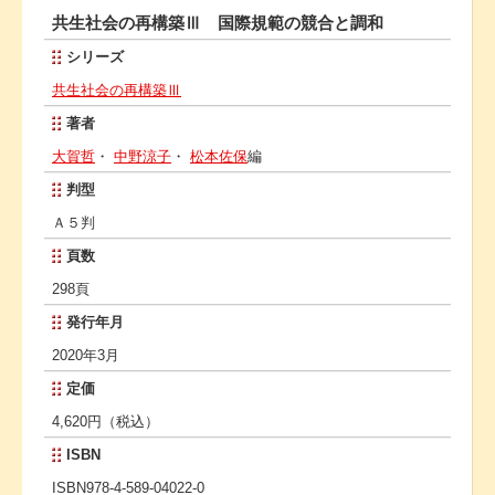
共生社会の再構築Ⅲ 国際規範の競合と調和
シリーズ
共生社会の再構築Ⅲ
著者
大賀哲
・
中野涼子
・
松本佐保
編
判型
Ａ５判
頁数
298頁
発行年月
2020年3月
定価
4,620円（税込）
ISBN
ISBN978-4-589-04022-0