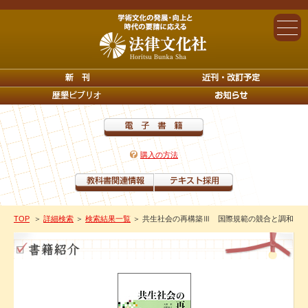
購入の方法
TOP
＞
詳細検索
＞
検索結果一覧
＞ 共生社会の再構築Ⅲ 国際規範の競合と調和