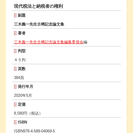
現代税法と納税者の権利
副題
三木義一先生古稀記念論文集
著者
三木義一先生古稀記念論文集編集委員会
編
判型
Ａ５判
頁数
384頁
発行年月
2020年5月
定価
8,580円（税込）
ISBN
ISBN978-4-589-04069-5