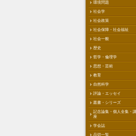
環境問題
社会学
社会政策
社会保障・社会福祉
社会一般
歴史
哲学・倫理学
思想・芸術
教育
自然科学
評論・エッセイ
叢書・シリーズ
記念論集・個人全集・
座
学会誌
品切一覧