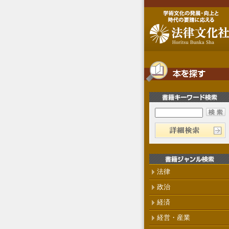
法律
政治
経済
経営・産業