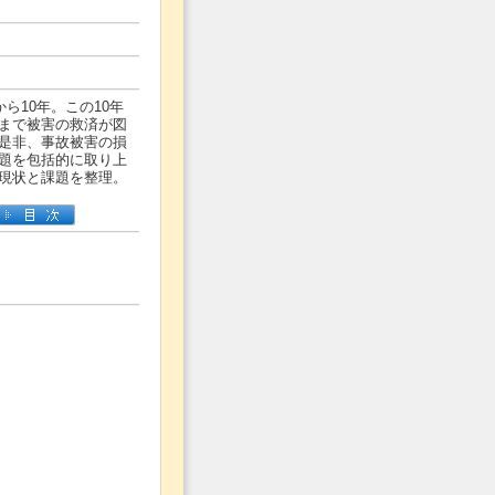
ら10年。この10年
まで被害の救済が図
是非、事故被害の損
題を包括的に取り上
現状と課題を整理。