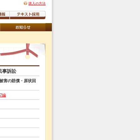
購入の方法
民事訴訟
被害の賠償・原状回
7編