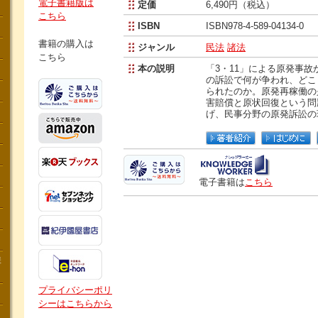
電子書籍版は
定価
6,490円（税込）
こちら
ISBN
ISBN978-4-589-04134-0
書籍の購入は
ジャンル
民法
諸法
こちら
本の説明
「3・11」による原発事故か
の訴訟で何が争われ、どこ
られたのか。原発再稼働の
害賠償と原状回復という問
げ、民事分野の原発訴訟の
電子書籍は
こちら
講
プライバシーポリ
シーはこちらから