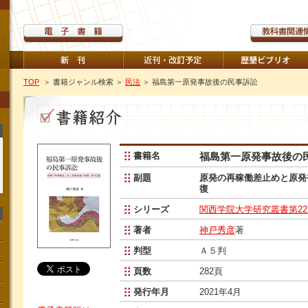
TOP
＞ 書籍ジャンル検索
＞
民法
＞ 福島第一原発事故後の民事訴訟
書籍名
福島第一原発事故後の
副題
原発の再稼働差止めと原発
復
シリーズ
関西学院大学研究叢書第22
著者
神戸秀彦
著
判型
Ａ５判
頁数
282頁
発行年月
2021年4月