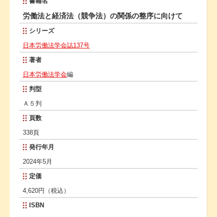
書籍名
労働法と経済法（競争法）の関係の整序に向けて
シリーズ
日本労働法学会誌137号
著者
日本労働法学会
編
判型
Ａ５判
頁数
338頁
発行年月
2024年5月
定価
4,620円（税込）
ISBN