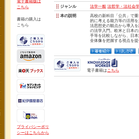
電子書籍版は
ジャンル
法学一般
法哲学・法社会
こちら
本の説明
高校の新科目「公共」で重
書籍の購入は
的に考える能力等の活用を
こちら
法思想史の観点から導入を
の法学入門。欧米と日本の
手等を比較しながら、日本
全体像を把握する視点を提
電子書籍は
こちら
講
プライバシーポリ
シーはこちらから