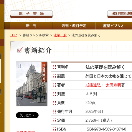
TOP
＞ 書籍ジャンル検索
＞
法学一般
＞ 法の基礎を読み解く
書籍名
法の基礎を読み解く
副題
外国と日本の比較を通じて
著者
戒能通弘
・
太田寿明
著
判型
Ａ５判
頁数
240頁
発行年月
2025年6月
定価
2,750円（税込）
ISBN
ISBN978-4-589-04374-0