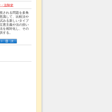
学・法制史
視される問題を多角
意識して、比較法や
試みる新しいタイプ
立憲主義や法の担い
法を相対化し、その
供する。