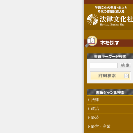
法律
政治
経済
経営・産業