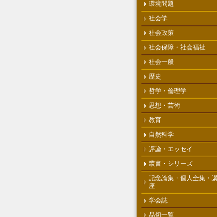
環境問題
社会学
社会政策
社会保障・社会福祉
社会一般
歴史
哲学・倫理学
思想・芸術
教育
自然科学
評論・エッセイ
叢書・シリーズ
記念論集・個人全集・
座
学会誌
品切一覧