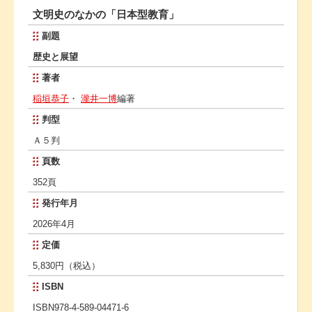
文明史のなかの「日本型教育」
副題
歴史と展望
著者
稲垣恭子
・
瀧井一博
編著
判型
Ａ５判
頁数
352頁
発行年月
2026年4月
定価
5,830円（税込）
ISBN
ISBN978-4-589-04471-6