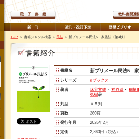
TOP
＞ 書籍ジャンル検索
＞
民法
＞ 新プリメール民法5 家族法〔第4版〕
書籍名
新プリメール民法5 家
シリーズ
αブックス
著者
床谷文雄
・
神谷遊
・
稲垣
弘樹
著
判型
Ａ５判
頁数
280頁
発行年月
2026年2月
定価
2,860円（税込）