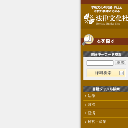
法律
政治
経済
経営・産業