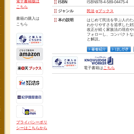
電子書籍版は
ISBN
ISBN978-4-589-04475-4
こちら
ジャンル
民法
αブックス
書籍の購入は
本の説明
はじめて民法を学ぶ人のた
こちら
わかりやすさを追求した好
改正が続く家族法の現在や
フォローし、コンパクトな
と解説。
電子書籍は
こちら
講
プライバシーポリ
シーはこちらから