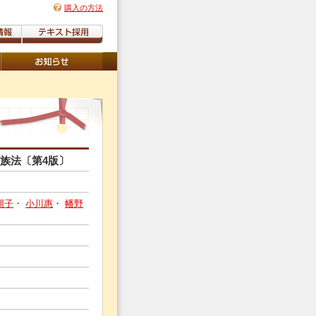
購入の方法
族法〔第4版〕
朋子
・
小川惠
・
幡野