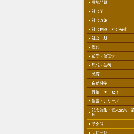
環境問題
社会学
社会政策
社会保障・社会福祉
社会一般
歴史
哲学・倫理学
思想・芸術
教育
自然科学
評論・エッセイ
叢書・シリーズ
記念論集・個人全集・
座
学会誌
品切一覧