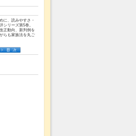
めに、読みやすさ・
評シリーズ第5巻。
改正動向、新判例を
がらも家族法を丸ご