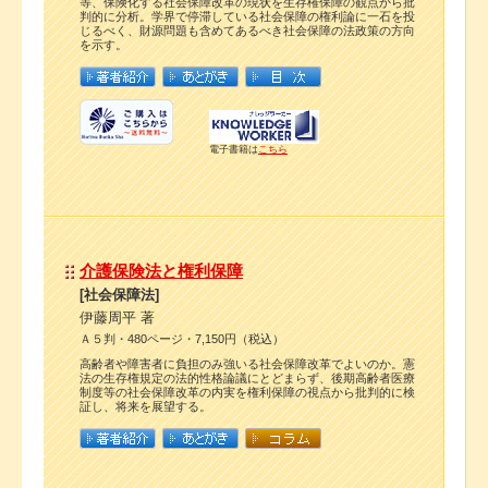
等、保険化する社会保障改革の現状を生存権保障の観点から批
判的に分析。学界で停滞している社会保障の権利論に一石を投
じるべく、財源問題も含めてあるべき社会保障の法政策の方向
を示す。
電子書籍は
こちら
介護保険法と権利保障
[社会保障法]
伊藤周平 著
Ａ５判・480ページ・7,150円（税込）
高齢者や障害者に負担のみ強いる社会保障改革でよいのか。憲
法の生存権規定の法的性格論議にとどまらず、後期高齢者医療
制度等の社会保障改革の内実を権利保障の視点から批判的に検
証し、将来を展望する。