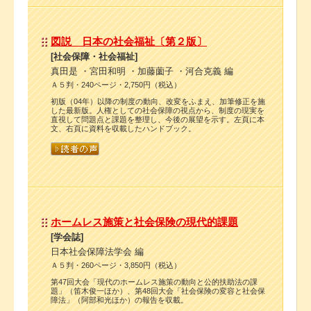
図説 日本の社会福祉〔第２版〕
[社会保障・社会福祉]
真田是 ・宮田和明 ・加藤薗子 ・河合克義 編
Ａ５判・240ページ・2,750円（税込）
初版（04年）以降の制度の動向、改変をふまえ、加筆修正を施
した最新版。人権としての社会保障の視点から、制度の現実を
直視して問題点と課題を整理し、今後の展望を示す。左頁に本
文、右頁に資料を収載したハンドブック。
ホームレス施策と社会保険の現代的課題
[学会誌]
日本社会保障法学会 編
Ａ５判・260ページ・3,850円（税込）
第47回大会「現代のホームレス施策の動向と公的扶助法の課
題」（笛木俊一ほか）、第48回大会「社会保険の変容と社会保
障法」（阿部和光ほか）の報告を収載。