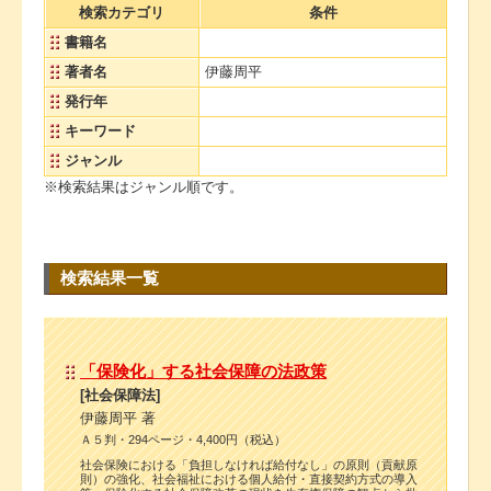
検索カテゴリ
条件
書籍名
著者名
伊藤周平
発行年
キーワード
ジャンル
※検索結果はジャンル順です。
検索結果一覧
「保険化」する社会保障の法政策
[社会保障法]
伊藤周平 著
Ａ５判・294ページ・4,400円（税込）
社会保険における「負担しなければ給付なし」の原則（貢献原
則）の強化、社会福祉における個人給付・直接契約方式の導入