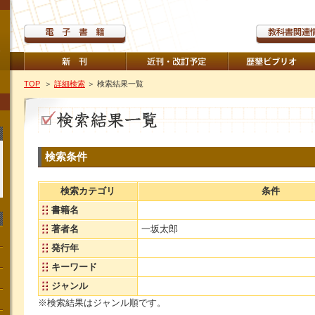
TOP
＞
詳細検索
＞ 検索結果一覧
検索条件
検索カテゴリ
条件
書籍名
著者名
一坂太郎
発行年
キーワード
ジャンル
※検索結果はジャンル順です。