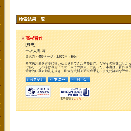
検索結果一覧
高杉晋作
[歴史]
一坂太郎 著
四六判・458ページ・2,970円（税込）
幕末長州藩を討幕に導いたとされてきた高杉晋作。だがその実像はしが
であり、その志は幕府下での「東での攘夷」にあった。本書は、晋作や
俯瞰的に幕末動乱を描き、膨大な史料や研究成果をふまえた詳細な評伝
電子書籍は
こちら
講