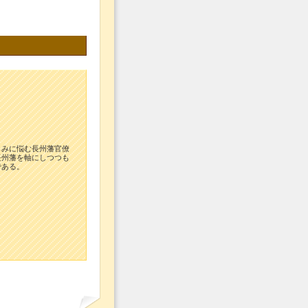
らみに悩む長州藩官僚
長州藩を軸にしつつも
である。