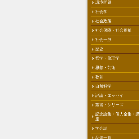
環境問題
社会学
社会政策
社会保障・社会福祉
社会一般
歴史
哲学・倫理学
思想・芸術
教育
自然科学
評論・エッセイ
叢書・シリーズ
記念論集・個人全集・
座
学会誌
品切一覧