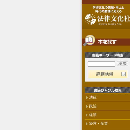
法律
政治
経済
経営・産業