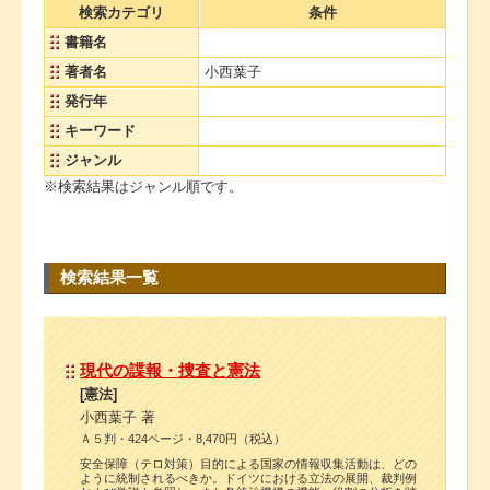
検索カテゴリ
条件
書籍名
著者名
小西葉子
発行年
キーワード
ジャンル
※検索結果はジャンル順です。
検索結果一覧
現代の諜報・捜査と憲法
[憲法]
小西葉子 著
Ａ５判・424ページ・8,470円（税込）
安全保障（テロ対策）目的による国家の情報収集活動は、どの
ように統制されるべきか。ドイツにおける立法の展開、裁判例