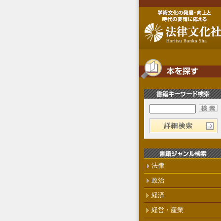
法律
政治
経済
経営・産業