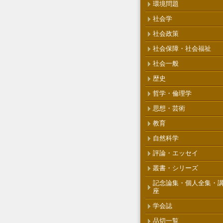
環境問題
社会学
社会政策
社会保障・社会福祉
社会一般
歴史
哲学・倫理学
思想・芸術
教育
自然科学
評論・エッセイ
叢書・シリーズ
記念論集・個人全集・
座
学会誌
品切一覧