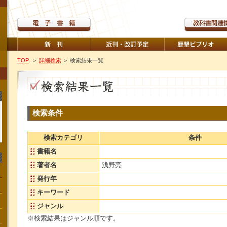
TOP
＞
詳細検索
＞ 検索結果一覧
検索条件
検索カテゴリ
条件
書籍名
著者名
浅野亮
発行年
キーワード
ジャンル
※検索結果はジャンル順です。