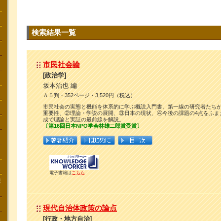
検索結果一覧
市民社会論
[政治学]
坂本治也 編
Ａ５判・352ページ・3,520円（税込）
市民社会の実態と機能を体系的に学ぶ概説入門書。第一線の研究者たち
重要性、②理論・学説の展開、③日本の現状、④今後の課題の4点をふまえ
成で理論と実証の最前線を解説。
〔第16回日本NPO学会林雄二郎賞受賞〕
電子書籍は
こちら
講
現代自治体政策の論点
[行政・地方自治]