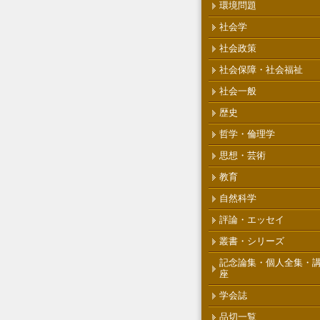
環境問題
社会学
社会政策
社会保障・社会福祉
社会一般
歴史
哲学・倫理学
思想・芸術
教育
自然科学
評論・エッセイ
叢書・シリーズ
記念論集・個人全集・
座
学会誌
品切一覧