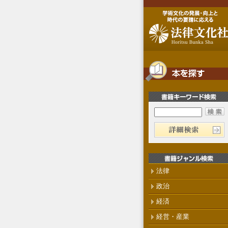
法律
政治
経済
経営・産業