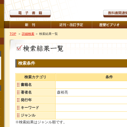
TOP
＞
詳細検索
＞ 検索結果一覧
検索条件
検索カテゴリ
条件
書籍名
著者名
森裕亮
発行年
キーワード
ジャンル
※検索結果はジャンル順です。