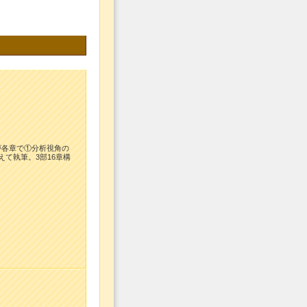
が各章で①分析視角の
て執筆。3部16章構