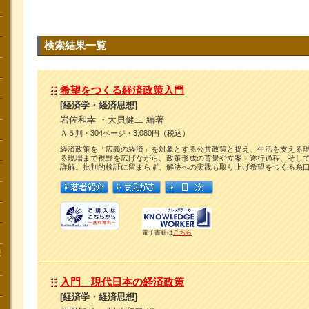
検索結果一覧
希望をつくる経済政策入門
[経済学・経済思想]
岩佐和幸 ・大貝健二 編著
Ａ５判・304ページ・3,080円（税込）
経済政策を「広義の経済」を対象とする公共政策と捉え、生活を支える
る現場まで視野を広げながら、政策形成の背景や立案・遂行過程、そし
詳解。批判的検証に留まらず、解決への実践も取り上げ希望をつくる糸
電子書籍は
こちら
講
入門 現代日本の経済政策
[経済学・経済思想]