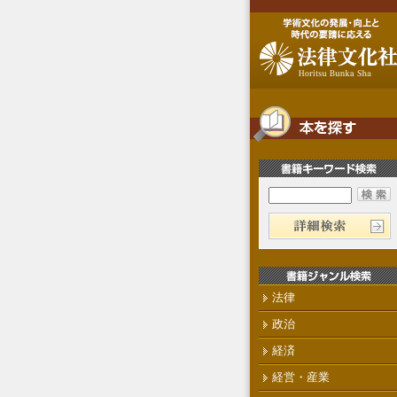
法律
政治
経済
経営・産業