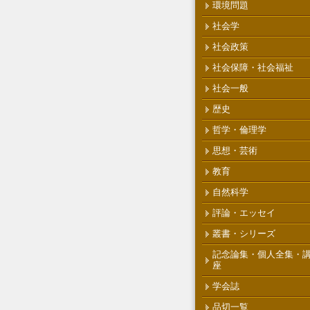
環境問題
社会学
社会政策
社会保障・社会福祉
社会一般
歴史
哲学・倫理学
思想・芸術
教育
自然科学
評論・エッセイ
叢書・シリーズ
記念論集・個人全集・
座
学会誌
品切一覧