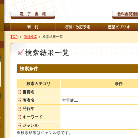
TOP
＞
詳細検索
＞ 検索結果一覧
検索条件
検索カテゴリ
条件
書籍名
著者名
大貝健二
発行年
キーワード
ジャンル
※検索結果はジャンル順です。