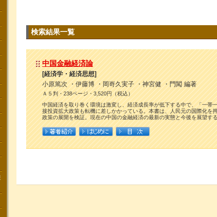
検索結果一覧
中国金融経済論
[経済学・経済思想]
小原篤次 ・伊藤博 ・岡嵜久実子 ・神宮健 ・門闖 編著
Ａ５判・238ページ・3,520円（税込）
中国経済を取り巻く環境は激変し、経済成長率が低下する中で、「一帯
接投資拡大政策も転機に差しかかっている。本書は、人民元の国際化を
政策の展開を検証。現在の中国の金融経済の最新の実態と今後を展望す
講