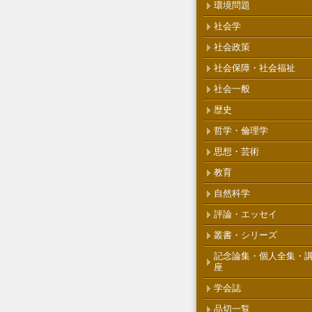
環境問題
社会学
社会政策
社会保障・社会福祉
社会一般
歴史
哲学・倫理学
思想・芸術
教育
自然科学
評論・エッセイ
叢書・シリーズ
記念論集・個人全集・
座
学会誌
品切一覧