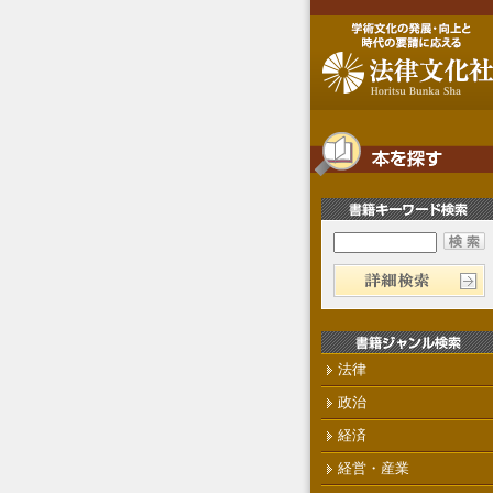
法律
政治
経済
経営・産業