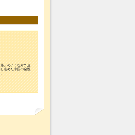
一路」のような対外直
押し進めた中国の金融
る。