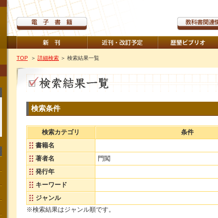
TOP
＞
詳細検索
＞ 検索結果一覧
検索条件
検索カテゴリ
条件
書籍名
著者名
門闖
発行年
キーワード
ジャンル
※検索結果はジャンル順です。