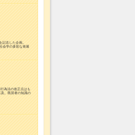
を記念した企画。
法社会学の多彩な発展
商行為法の改正点はも
言及。既習者の知識の