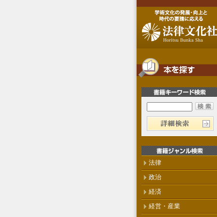
法律
政治
経済
経営・産業