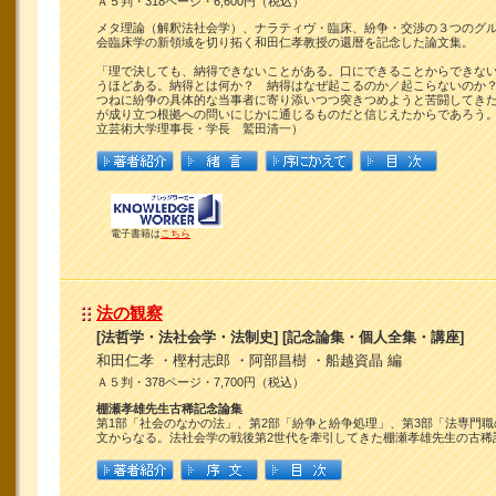
Ａ５判・318ページ・6,600円（税込）
メタ理論（解釈法社会学）、ナラティヴ・臨床、紛争・交渉の３つのグ
会臨床学の新領域を切り拓く和田仁孝教授の還暦を記念した論文集。
「理で決しても、納得できないことがある。口にできることからできな
うほどある。納得とは何か？ 納得はなぜ起こるのか／起こらないのか
つねに紛争の具体的な当事者に寄り添いつつ突きつめようと苦闘してき
が成り立つ根拠への問いにじかに通じるものだと信じえたからであろう
立芸術大学理事長・学長 鷲田清一）
電子書籍は
こちら
法の観察
[法哲学・法社会学・法制史] [記念論集・個人全集・講座]
和田仁孝 ・樫村志郎 ・阿部昌樹 ・船越資晶 編
Ａ５判・378ページ・7,700円（税込）
棚瀬孝雄先生古稀記念論集
第1部「社会のなかの法」、第2部「紛争と紛争処理」、第3部「法専門職
文からなる。法社会学の戦後第2世代を牽引してきた棚瀬孝雄先生の古稀