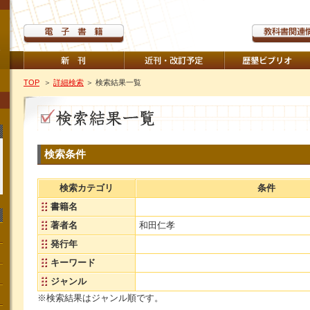
TOP
＞
詳細検索
＞ 検索結果一覧
検索条件
検索カテゴリ
条件
書籍名
著者名
和田仁孝
発行年
キーワード
ジャンル
※検索結果はジャンル順です。