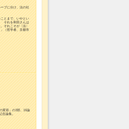
ループに分け、法の社
いことまで、いやとい
？ それを和田さんは
た。それこそが〈法〉
。」（哲学者、京都市
の変容」の3部、16論
記念論集。