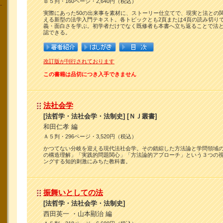
Ｂ５判・160ページ・2,640円（税込）
実際にあった50の出来事を素材に、ストーリー仕立てで、現実と法との
える新型の法学入門テキスト。各トピックとも2頁または4頁の読み切り
義・面白さを学ぶ。初学者だけでなく既修者も本書へ立ち返ることで法
認できる。
改訂版が刊行されております
この書籍は品切につき入手できません
法社会学
[法哲学・法社会学・法制史] [ＮＪ叢書]
和田仁孝 編
Ａ５判・296ページ・3,520円（税込）
かつてない分岐を迎える現代法社会学。その錯綜した方法論と学問領域
の構造理解」「実践的問題関心」「方法論的アプローチ」という３つの
ングする知的刺激にみちた教科書。
振舞いとしての法
[法哲学・法社会学・法制史]
西田英一 ・山本顯治 編