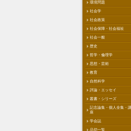
環境問題
社会学
社会政策
社会保障・社会福祉
社会一般
歴史
哲学・倫理学
思想・芸術
教育
自然科学
評論・エッセイ
叢書・シリーズ
記念論集・個人全集・
座
学会誌
品切一覧