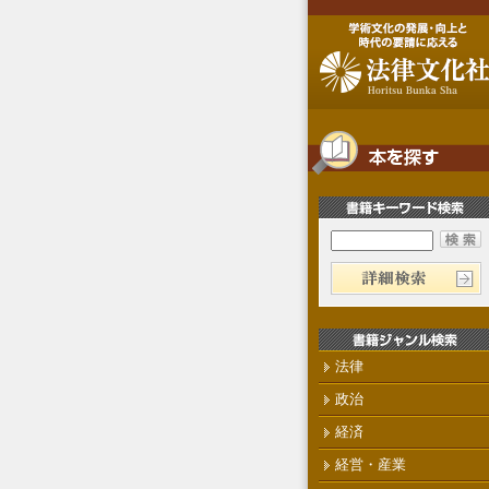
法律
政治
経済
経営・産業