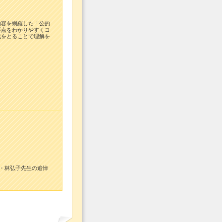
内容を網羅した「公的
要点をわかりやすくコ
成をとることで理解を
生・林弘子先生の追悼