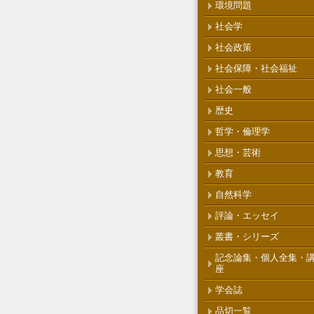
環境問題
社会学
社会政策
社会保障・社会福祉
社会一般
歴史
哲学・倫理学
思想・芸術
教育
自然科学
評論・エッセイ
叢書・シリーズ
記念論集・個人全集・
座
学会誌
品切一覧