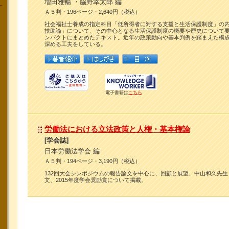
増田雅暢 ・脇野幸太郎 編
Ａ５判・196ページ・2,640円（税込）
社会福祉士養成の指定科目「低所得者に対する支援と生活保護制度」の
扶助論」について、その中心となる生活保護制度の概要や歴史について
ンパクトにまとめたテキスト。近年の政策動向や基本判例を踏まえた構
深める工夫をしている。
電子書籍は
こちら
労働法における立法政策と人権・基本権論
[学会誌]
日本労働法学会 編
Ａ５判・194ページ・3,190円（税込）
132回大会シンポジウムの報告論文を中心に、回顧と展望、中山和久先
文、2015年度学会奨励賞について掲載。