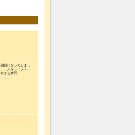
が困難になってしまっ
」……人がライフステ
手続きを解説。