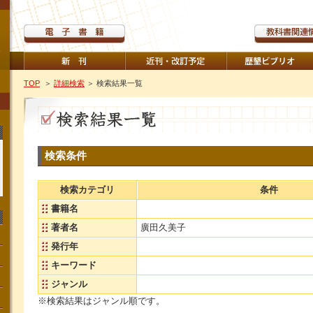
TOP
＞
詳細検索
＞ 検索結果一覧
検索条件
検索カテゴリ
条件
書籍名
著者名
廣田久美子
発行年
キーワード
ジャンル
※検索結果はジャンル順です。