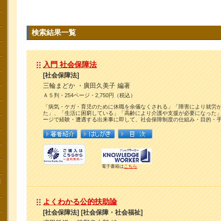
検索結果一覧
入門 社会保障法
[社会保障法]
三輪まどか ・廣田久美子 編著
Ａ５判・254ページ・2,750円（税込）
「病気・ケガ・育児のために休職を余儀なくされる」「障害により就労
た」、「生活に困窮している」「高齢により介護や支援が必要になった
ージで経験・遭遇する出来事に即して、社会保障制度の仕組み・目的・
電子書籍は
こちら
講
よくわかる公的扶助論
[社会保障法] [社会保障・社会福祉]