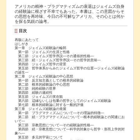
アメリカの精神・プラグマティズムの衰退はジェイムズ自身
の経験論に根ざす不幸でもあった。本書は、この意図からそ
の思想を再吟味、今日の不可解なアメリカ、その心とは何か
を探る気鋭の論考。
目次
再版にあたって
はしがき
第一章 ジェイムズ経験論の輪郭
第一節 ジェイムズの生涯と性格
第二節 ジェイムズ哲学序説―その通俗的性格―
第三節 続・ジェイムズ哲学序説―その哲学的意味―
第四節 ジェイムズ哲学の背景
第五節 哲学体系からみたジェイムズ哲学の位置―ジェイムズ経験論
の誕生―
第二章 ジェイムズ経験論の中心思想
第一節 反主知主義としての根本的経験論
第二節 根本的経験論の中心思想
第三節 純粋経験の世界
第四節 経験の連続性
第五節 ジェイムズの実在観
第六節 辺縁ないしは包暈の哲学としてのジェイムズ経験論
第七節 根本的経験論に対する一般的評価
第三章 ジェイムズ経験論の発展
第一節 プラグマティズムについて―その理論的特徴―
第二節 続・プラグマティズムについて―根本的経験論との関連にお
いて―
第三節 宗教思想について―その経験論的性格―
第四節 続・宗教意想について―科学的対象から哲学・形而上学的対
象ヘ―
第五節 多元的宇宙について