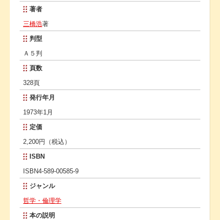
著者
三橋浩
著
判型
Ａ５判
頁数
328頁
発行年月
1973年1月
定価
2,200円（税込）
ISBN
ISBN4-589-00585-9
ジャンル
哲学・倫理学
本の説明