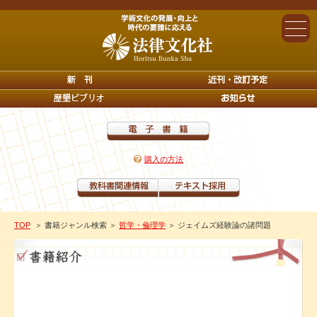
購入の方法
TOP
＞ 書籍ジャンル検索
＞
哲学・倫理学
＞ ジェイムズ経験論の諸問題