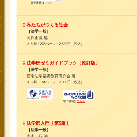
電子書籍は
こちら
私たちがつくる社会
［法学一般］
高作正博 編
Ａ５判・236ページ・2,640円（税込）
法学部ゼミガイドブック〔改訂版〕
［法学一般］
西南法学基礎教育研究会 著
Ａ５判・184ページ・2,090円（税込）
電子書籍は
こちら
講
法学部入門〔第5版〕
［法学一般］
吉永一行 編