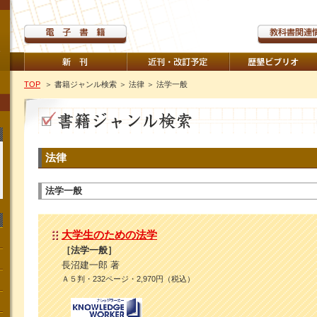
TOP
＞ 書籍ジャンル検索
＞ 法律
＞ 法学一般
法律
法学一般
大学生のための法学
［法学一般］
長沼建一郎 著
Ａ５判・232ページ・2,970円（税込）