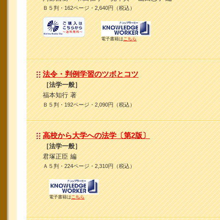
Ｂ５判・162ページ・2,640円（税込）
電子書籍は
こちら
法令・判例学習のツボとコツ
［法学一般］
福本知行 著
Ｂ５判・192ページ・2,090円（税込）
高校から大学への法学〔第2版〕
［法学一般］
君塚正臣 編
Ａ５判・224ページ・2,310円（税込）
電子書籍は
こちら