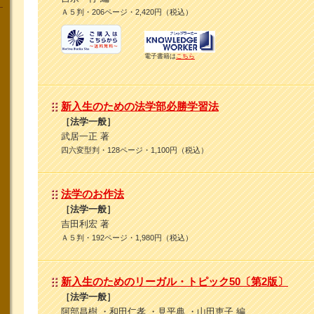
Ａ５判・206ページ・2,420円（税込）
電子書籍は
こちら
新入生のための法学部必勝学習法
［法学一般］
武居一正 著
四六変型判・128ページ・1,100円（税込）
法学のお作法
［法学一般］
吉田利宏 著
Ａ５判・192ページ・1,980円（税込）
新入生のためのリーガル・トピック50〔第2版〕
［法学一般］
阿部昌樹 ・和田仁孝 ・見平典 ・山田恵子 編