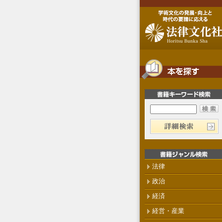
法律
政治
経済
経営・産業