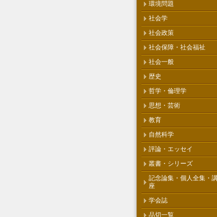
環境問題
社会学
社会政策
社会保障・社会福祉
社会一般
歴史
哲学・倫理学
思想・芸術
教育
自然科学
評論・エッセイ
叢書・シリーズ
記念論集・個人全集・
座
学会誌
品切一覧