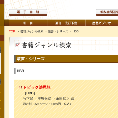
TOP
＞ 書籍ジャンル検索
＞ 叢書・シリーズ
＞ HBB
叢書・シリーズ
HBB
トピック法思想
［HBB］
竹下賢 ・平野敏彦 ・角田猛之 編
四六判・326ページ・3,080円（税込）