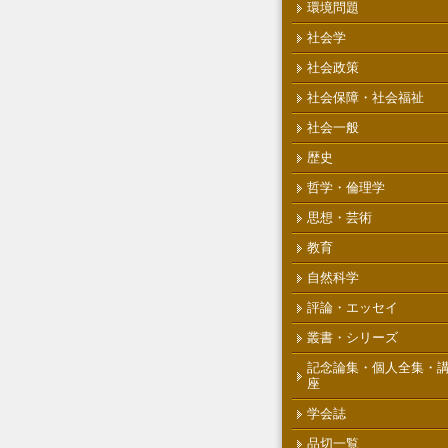
環境問題
社会学
社会政策
社会保障・社会福祉
社会一般
歴史
哲学・倫理学
思想・芸術
教育
自然科学
評論・エッセイ
叢書・シリーズ
記念論集・個人全集・
座
学会誌
品切一覧