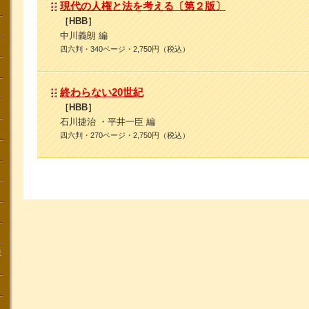
現代の人権と法を考える〔第２版〕
［HBB］
中川義朗 編
四六判・340ページ・2,750円（税込）
終わらない20世紀
［HBB］
石川捷治 ・平井一臣 編
四六判・270ページ・2,750円（税込）
講