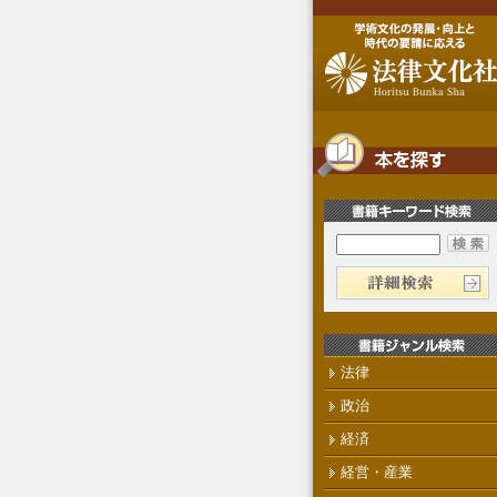
法律
政治
経済
経営・産業