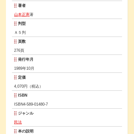
著者
山本正憲
著
判型
Ａ５判
頁数
276頁
発行年月
1989年10月
定価
4,070円（税込）
ISBN
ISBN4-589-01480-7
ジャンル
民法
本の説明