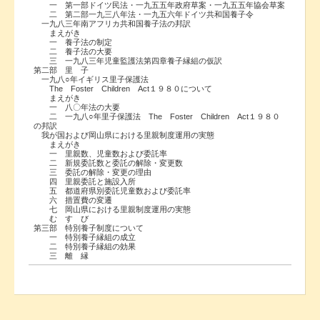
一 第一部ドイツ民法・一九五五年政府草案・一九五五年協会草案
二 第二部一九三八年法・一九五六年ドイツ共和国養子令
一九八三年南アフリカ共和国養子法の邦訳
まえがき
一 養子法の制定
二 養子法の大要
三 一九八三年児童監護法第四章養子縁組の仮訳
第二部 里 子
一九八○年イギリス里子保護法
The Foster Children Act１９８０について
まえがき
一 八〇年法の大要
二 一九八○年里子保護法 The Foster Children Act１９８０
の邦訳
我が国および岡山県における里親制度運用の実態
まえがき
一 里親数、児童数および委託率
二 新規委託数と委託の解除・変更数
三 委託の解除・変更の理由
四 里親委託と施設入所
五 都道府県別委託児童数および委託率
六 措置費の変遷
七 岡山県における里親制度運用の実態
む す び
第三部 特別養子制度について
一 特別養子縁組の成立
二 特別養子縁組の効果
三 離 縁