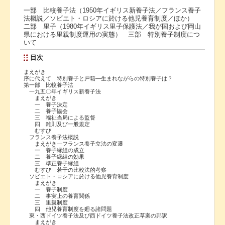
一部 比較養子法（1950年イギリス新養子法／フランス養子
法概説／ソビエト・ロシアに於ける他児養育制度／ほか）
二部 里子（1980年イギリス里子保護法／我が国および岡山
県における里親制度運用の実態） 三部 特別養子制度につ
いて
目次
まえがき
序に代えて 特別養子と戸籍―生まれながらの特別養子は？
第一部 比較養子法
一九五〇年イギリス新養子法
まえがき
一 養子決定
二 養子協会
三 福祉当局による監督
四 雑則及び一般規定
むすび
フランス養子法概説
まえがき―フランス養子立法の変遷
一 養子縁組の成立
二 養子縁組の効果
三 準正養子縁組
むすび―若干の比較法的考察
ソビエト・ロシアに於ける他児養育制度
まえがき
一 養子制度
二 事実上の養育関係
三 里親制度
四 他児養育制度を廻る諸問題
東・西ドイツ養子法及び西ドイツ養子法改正草案の邦訳
まえがき