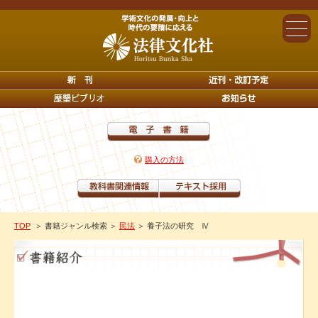
購入の方法
TOP
＞ 書籍ジャンル検索
＞
民法
＞ 養子法の研究 Ⅳ