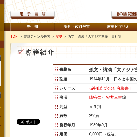
TOP
＞ 書籍ジャンル検索
＞
歴史
＞ 孫文・講演「大アジア主義」資料集
書籍名
孫文・講演「大アジア
副題
1924年11月 日本と中国
シリーズ
孫中山記念会研究叢書Ⅰ
著者
陳徳仁
・
安井三吉
編
判型
Ａ５判
頁数
390頁
発行年月
1989年9月
定価
6,600円（税込）