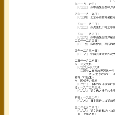
〔『大公報(天津
年一一月二六日〕
[〇三三] 孫中山先生在神戸
〔『民国日
四年一一月二九日〕
[〇三四] 北京各團體籌備歡
〔『大公
二四年一二月三日〕
[〇三五] 孫先生抵日時之羣
〔『民国日
二四年一二月四日〕
[〇三六] 孫中山先生抵津
二四年一二月四日〕
[〇三七] 國民會議、軍閥和帝
〔『嚮導
四年一二月三一日〕
[〇三八] 中國共産黨第四次大
〔『嚮
二五年一月二八日〕
Ⅳ 外交史料
[〇三九]～[〇六四]
江浙並ニ奉直紛擾関係一件
政況(北京政変)二・本邦
祥等ノ行動(抄)
Ⅴ 関係者の回想
[〇六五] 日本の東洋政策に就
造』一九二五年三月〕
[〇六六] 孫文氏と神戸の會見
〔『巨
満翁』一九三〇年〕
[〇六七] 日支親善には孫總
〔『東京朝日
三〇年七月二四日〕
[〇六八] 孫文送迎私記(抄)
一九三七年八月〕