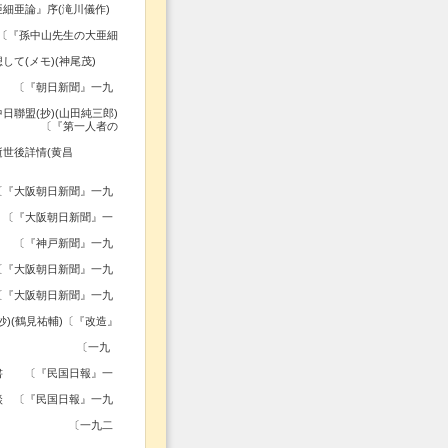
細亜論』序(滝川儀作)
生の大亜細
想して(メモ)(神尾茂)
 〔『朝日新聞』一九
日聯盟(抄)(山田純三郎)
一人者の
世後詳情(黄昌
〔『大阪朝日新聞』一九
 〔『大阪朝日新聞』一
氏 〔『神戸新聞』一九
〔『大阪朝日新聞』一九
〔『大阪朝日新聞』一九
抄)(鶴見祐輔)〔『改造』
書簡(抄) 〔一九
相書 〔『民国日報』一
談 〔『民国日報』一九
宛書簡 〔一九二