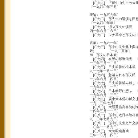
[〇六九] 『孫中山先生の大亜
〔一九四〇年三月〕
〔『孫中山先
亜論』一九五九年〕
[〇七〇] 孫先生の講演を回
〔一九四〇年頃〕
[〇七一] 偲ぶ孫文の演説
四一年六月二六日〕
[〇七二] シナ革命と孫文の中
〔『第
言葉』一九六一年〕
[〇七三] 孫中山先生北上與逝
穀) 〔一九二五年〕
Ⅵ 孫文の日本観
[〇七四] 在阪の孫逸仙氏 
一三年三月一二目〕
[〇七五] 日支親善の根本義
九一七年一月一日〕
[〇七六] 急遽去れる孫文
一八年六月二四目〕
[〇七七] 日支親善望み難し
一九年六月二一日〕
[〇七八] 日本朝野に愬ふ 
一九年六月二三日〕
[〇七九] 廣東大本營の孫文(
一九二三年七月〕
[〇八〇] 大隈重信宛
一四年五月一一日〕
[〇八一] 孫中山致日本陸
九二〇年七月九日〕
[〇八二] 孫中山先生之外交
二〇年一一月九日〕
[〇八三] 犬養毅
三年一〇月二四日〕