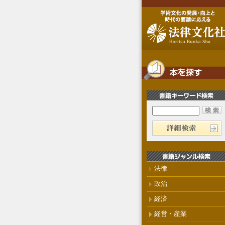
法律
政治
経済
経営・産業