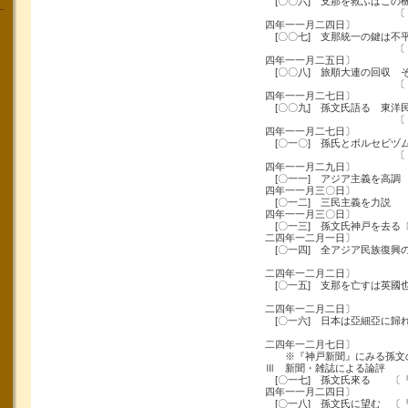
[〇〇六] 支那を救ふはこの
〔『大阪毎日
四年一一月二四日〕
[〇〇七] 支那統一の鍵は不
〔『中外商業
四年一一月二五日〕
[〇〇八] 旅順大連の回収 
〔『東京朝日
四年一一月二七日〕
[〇〇九] 孫文氏語る 東洋
〔『中外商業
四年一一月二七日〕
[〇一〇] 孫氏とボルセビヅ
〔『神戸又新
四年一一月二九日〕
[〇一一] アジア主義を高調
四年一一月三〇日〕
[〇一二] 三民主義を力説
四年一一月三〇日〕
[〇一三] 孫文氏神戸を去る
二四年一二月一日〕
[〇一四] 全アジア民族復興
〔『東京朝日
二四年一二月二日〕
[〇一五] 支那を亡すは英國
〔『門司新
二四年一二月二日〕
[〇一六] 日本は亞細亞に歸
〔『大阪毎日
二四年一二月七日〕
※『神戸新聞』にみる孫文の
Ⅲ 新聞・雑誌による論評
[〇一七] 孫文氏來る 〔
四年一一月二四日〕
[〇一八] 孫文氏に望む 〔