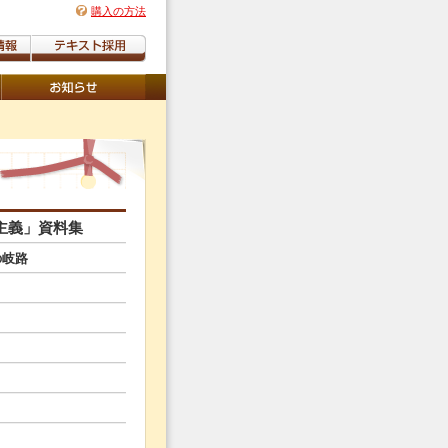
購入の方法
主義」資料集
の岐路