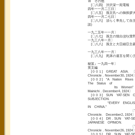
Ⅶ その他
[〇八四] 渋沢栄一
四年一一月二三日〕
[〇八五] 孫文氏への御挨拶大
四年一一月二七日〕
[〇八六] 須らく率先して自
談)
〔『日
一九二五年一一月〕
[〇八七] 孫文の憶出(抄)
一九三八年一月〕
[〇八八] 孫文と大亞細亞主義(
〔『大亜細
一九三八年一一月〕
[〇八九] 死床の遺言を聞く(
〔『中華
秘笈』一九四一年〕
英文編
[００１] GREAT ASIA. 〔
Chronicle．November30､1924
[００２] “A Nation Rises
The Status of
Its Women”〔Th
Mainichi．December4､1924〕
[００３] SUN YAT-SEN O
SUBJECTION.
“EVERY ENGLISH
IN CHINA.”
〔The J
Chronicle. December2､1924
[００４] DR．SUN YAT-S
JAPANESE OPlNlON.
〔The J
Chronicle．November26､1924
[００５] DR．SUN YAT-SEN