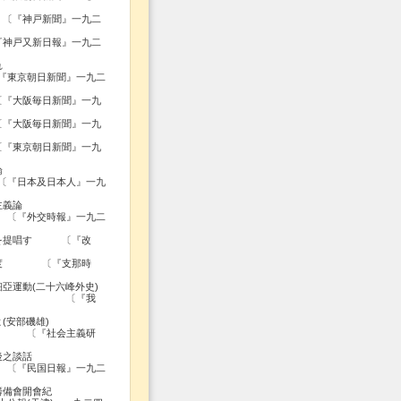
〔『神戸新聞』一九二
『神戸又新日報』一九二
れ
新聞』一九二
〔『大阪毎日新聞』一九
〔『大阪毎日新聞』一九
〔『東京朝日新聞』一九
論
本人』一九
主義論
報』一九二
策を提唱す 〔『改
の態度 〔『支那時
亞運動(二十六峰外史)
『我
(安部磯雄)
主義研
後之談話
報』一九二
籌備會開會紀