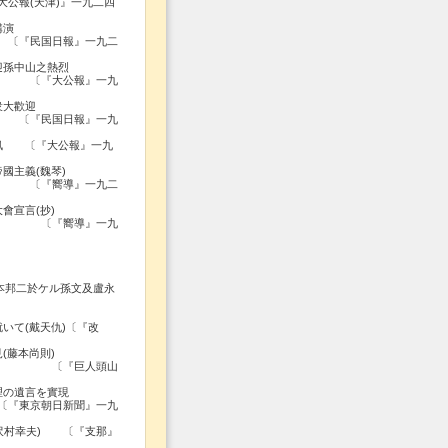
)』一九二四
講演
報』一九二
迎孫中山之熱烈
報』一九
衆大歡迎
報』一九
確訊 〔『大公報』一九
國主義(魏琴)
』一九二
會宣言(抄)
導』一九
二於ケル孫文及盧永
いて(戴天仇)〔『改
(藤本尚則)
人頭山
理の遺言を實現
新聞』一九
(沢村幸夫) 〔『支那』