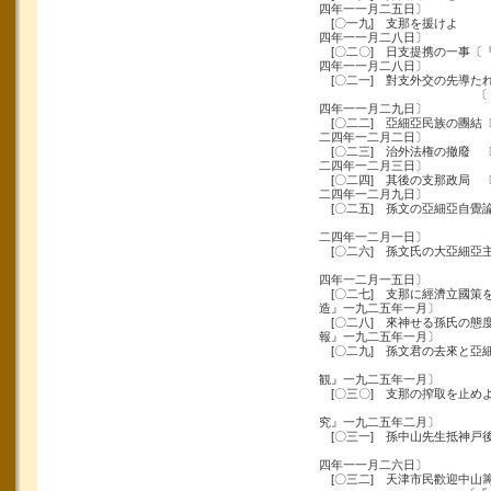
四年一一月二五日〕
[〇一九] 支那を援けよ 
四年一一月二八日〕
[〇二〇] 日支提携の一事〔
四年一一月二八日〕
[〇二一] 對支外交の先導た
〔『東京朝日
四年一一月二九日〕
[〇二二] 亞細亞民族の團結
二四年一二月二日〕
[〇二三] 治外法権の撤廢 
二四年一二月三日〕
[〇二四] 其後の支那政局 
二四年一二月九日〕
[〇二五] 孫文の亞細亞自覺
〔『日本及日
二四年一二月一日〕
[〇二六] 孫文氏の大亞細亞
〔『外交時
四年一二月一五日〕
[〇二七] 支那に經濟立國
造』一九二五年一月〕
[〇二八] 來神せる孫氏
報』一九二五年一月〕
[〇二九] 孫文君の去來と亞細
〔
観』一九二五年一月〕
[〇三〇] 支那の搾取を止めよ
〔『社会
究』一九二五年二月〕
[〇三一] 孫中山先生抵神戸
〔『民国日
四年一一月二六日〕
[〇三二] 天津市民歡迎中山