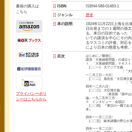
書籍の購入は
ISBN
ISBN4-589-01483-1
こちら
ジャンル
歴史
本の説明
1924年11月22日上海を出
日出発までの１週間の孫文
る。来日の目的であった「
いての講演を中心にその内
るマスコミの評価、対応を
により日本の態度も考察。
目次
はじめに／陳徳仁
講演「大亜細亜問題」の成立と
Ⅰ 「大亜細亜問題」テキスト
[〇〇一] 大アジア主義
〔『大阪毎日新
一二月三日～六日〕
[〇〇二] 孫先生「大亞洲主義
〔『民国日報(上
四年一二月八日〕
[〇〇三] 大亞洲主義
プライバシーポリ
〔黄昌穀『孫中山先生
論』一九二五年三月〕
シーはこちらから
Ⅱ インタビュー・会談記
[〇〇四] 『東亞の一國であ
講
本』
〔『大阪毎日
四年一一月二三日〕
[〇〇五] 歐米諸國の野心が
〔『大阪毎日
四年一一月二三日〕