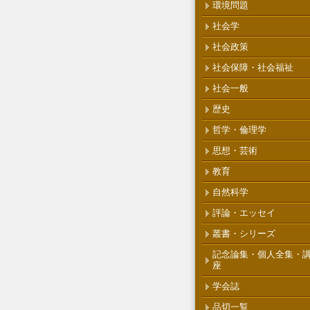
環境問題
社会学
社会政策
社会保障・社会福祉
社会一般
歴史
哲学・倫理学
思想・芸術
教育
自然科学
評論・エッセイ
叢書・シリーズ
記念論集・個人全集・
座
学会誌
品切一覧