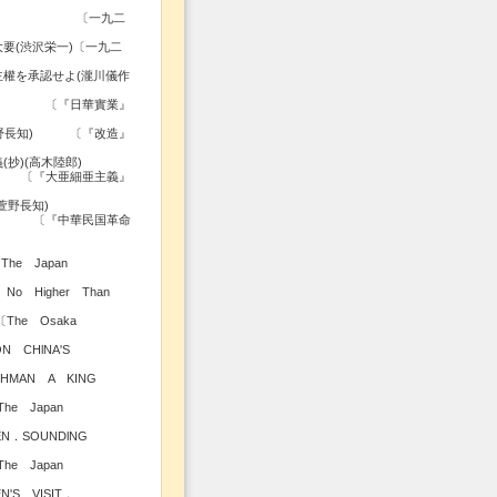
宛電報 〔一九二
要(渋沢栄一)〔一九二
主權を承認せよ(瀧川儀作
華實業』
(萱野長知) 〔『改造』
抄)(高木陸郎)
亜主義』
萱野長知)
民国革命
The Japan
〕
 No Higher Than
e Osaka
N CHlNA'S
MAN A KING
apan
〕
EN．SOUNDlNG
apan
〕
'S VISIT．