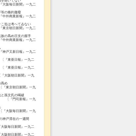
機を措いてない
新聞』一九二
平等の條約撤廢
新報』一九二
そこ迄は考へてゐない
新聞』一九二
民族の爲め日支の握手
新報』一九二
ム
日報』一九二
 〔『東亜日報』一九二
 〔『東亜日報』一九二
〔『大阪朝日新聞』一九
の爲め
新聞』一九
也と孫文氏の喝破
報』一九
れ
新聞』一九
神戸滞在の一週間
『大阪毎日新聞』一九二
『大阪朝日新聞』一九二