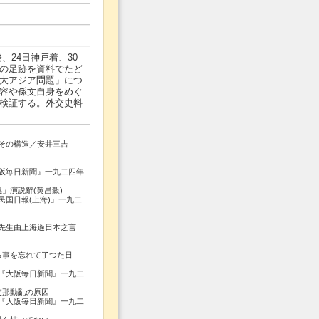
発、24日神戸着、30
の足跡を資料でたど
大アジア問題」につ
容や孫文自身をめぐ
検証する。外交史料
その構造／安井三吉
聞』一九二四年
」演説辭(黄昌穀)
海)』一九二
由上海過日本之言
る事を忘れて了つた日
新聞』一九二
支那動亂の原因
新聞』一九二