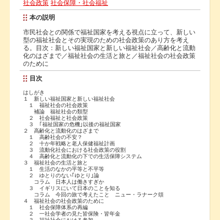
社会政策
社会保障・社会福祉
本の説明
市民社会との関係で福祉国家を考える視点に立って、新しい
型の福祉社会とその実現のための社会政策のあり方を考え
る。目次：新しい福祉国家と新しい福祉社会／高齢化と流動
化のはざまで／福祉社会の生活と旅と／福祉社会の社会政策
のために
目次
はしがき
１ 新しい福祉国家と新しい福祉社会
１ 福祉社会の社会政策
補論 福祉社会の類型
２ 社会福祉と社会政策
３ ｢福祉国家の危機｣以後の福祉国家
２ 高齢化と流動化のはざまで
１ 高齢社会の不安？
２ 十か年戦略と老人保健福祉計画
３ 流動化社会における社会政策の役割
４ 高齢化と流動化の下での生活保障システム
３ 福祉社会の生活と旅と
１ 生活のなかの平等と不平等
２ ゆとりのない｢ゆとり｣論
コラム 日本人は働きすぎか
３ イギリスにいて日本のことを知る
コラム 今回の旅で考えたこと ニュー・ラナーク頌
４ 福祉社会の社会政策のために
１ 社会保障体系の再編
２ 一社会学者の見た皆保険・皆年金
３ 福祉社会における参加