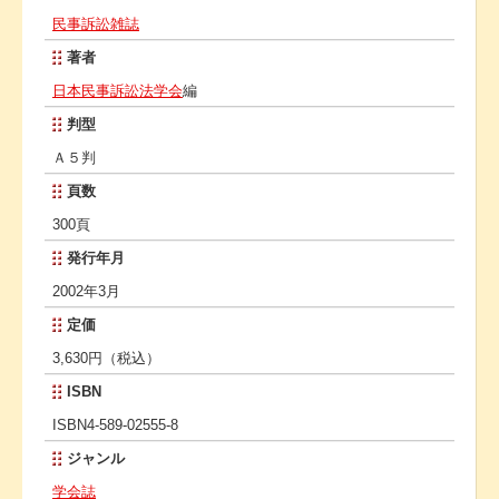
民事訴訟雑誌
著者
日本民事訴訟法学会
編
判型
Ａ５判
頁数
300頁
発行年月
2002年3月
定価
3,630円（税込）
ISBN
ISBN4-589-02555-8
ジャンル
学会誌