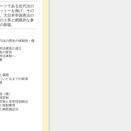
ーツである近代法の
ットーを掲げ、その
。大日本帝国憲法の
の３章と網羅的な参
の新版。
代法の歴史の体制的・構
的法構造の成立
造の変容
時法体制へ
纂
と展開
にいたるまでの経過
の経過
租税（権）
理局官制
官制と非常特別税法
会と税制整理
と納税施設法