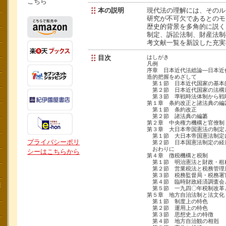
こちら
本の説明
現代法の理解には、そのル
研究が不可欠であるとのモ
歴史的背景を多角的に説く
制定、訴訟法制、財産法制
考文献一覧を新設した充実
目次
はしがき
凡例
序章 日本近代法総論―日本近
造的把握をめざして
第１節 日本近代国家の基本
第２節 日本近代国家の法構
第３節 準戦時法体制から戦
第１章 条約改正と諸法典の編
第１節 条約改正
第２節 諸法典の編纂
第２章 中央権力機構と官僚制
第３章 大日本帝国憲法の制定
第１節 大日本帝国憲法制定
プライバシーポリ
第２節 日本国憲法制定
おわりに
シーはこちらから
第４章 徴税機構と税制
第１節 明治憲法と財政・
第２節 営業税法と税務管
第３節 税務監督局・税務署
第４節 臨時財政経済調査
講
第５節 一九四〇年税制改革
第５章 地方自治法制と法文化
第１節 制度上の特色
第２節 運用上の特色
第３節 思想史上の特徴
第４節 地方自治観の相剋