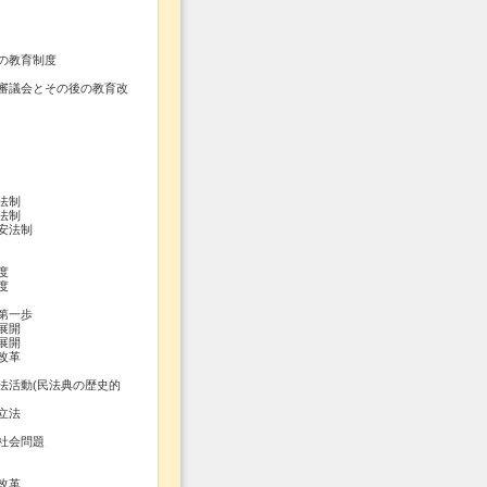
の教育制度
審議会とその後の教育改
法制
法制
安法制
度
度
第一歩
展開
展開
改革
活動(民法典の歴史的
立法
社会問題
改革