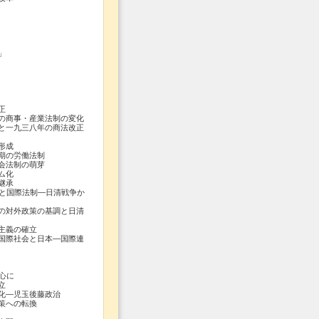
」
正
の商事・産業法制の変化
と一九三八年の商法改正
形成
期の労働法制
会法制の萌芽
ム化
継承
跡と国際法制―日清戦争か
の対外政策の基調と日清
主義の確立
国際社会と日本―国際連
心に
立
化―児玉後藤政治
策への転換