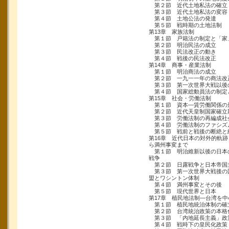
第２節 近代土地私法の確立
第３節 近代土地私法の変容
第４節 土地公法の発達
第５節 戦時期の土地法制
第13章 家族法制
第１節 戸籍法の制定と「家
第２節 明治民法の成立
第３節 民法改正の動き
第４節 戦後の民法改正
第14章 商事・産業法制
第１節 明治商法の成立
第２節 一九一一年の商法改
第３節 第一次世界大戦以後
第４節 国家総動員法の制定
第15章 社会・労働法制
第１節 資本―賃労働関係の
第２節 近代天皇制国家確立
第３節 労働法制の再編成社
第４節 労働法制のファシズ
第５節 戦前と戦後の断絶と
第16章 近代日本の対外的軌
ら満州事変まで
第１節 明治維新以後の日本
戦争
第２節 日露戦争と日本帝国
第３節 第一次世界大戦後の
盟とワシントン体制
第４節 満州事変とその後
第５節 現代世界と日本
第17章 植民地法制―台湾を中
第１節 植民地統治体制の確
第２節 台湾統治政策の本格
第３節 「内地延長主義」政
第４節 戦時下の皇民化政策