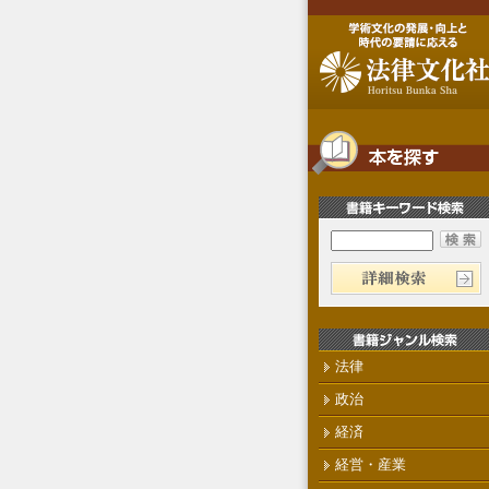
法律
政治
経済
経営・産業