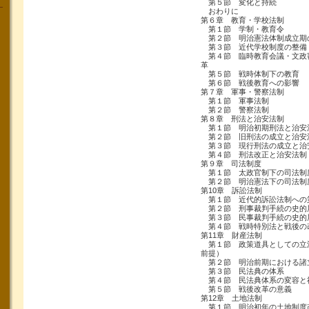
第５節 変化と持続
おわりに
第６章 教育・学校法制
第１節 学制・教育令
第２節 明治憲法体制成立期
第３節 近代学校制度の整備
第４節 臨時教育会議・文政
革
第５節 戦時体制下の教育
第６節 戦後教育への影響
第７章 軍事・警察法制
第１節 軍事法制
第２節 警察法制
第８章 刑法と治安法制
第１節 明治初期刑法と治安
第２節 旧刑法の成立と治安
第３節 現行刑法の成立と治
第４節 刑法改正と治安法制
第９章 司法制度
第１節 太政官制下の司法制
第２節 明治憲法下の司法制
第10章 訴訟法制
第１節 近代的訴訟法制への
第２節 刑事裁判手続の史的
第３節 民事裁判手続の史的
第４節 戦時特別法と戦後の
第11章 財産法制
第１節 政策道具としての立法
前提）
第２節 明治前期における諸
第３節 民法典の体系
第４節 民法典体系の変容と
第５節 戦後改革の意義
第12章 土地法制
第１節 明治初年の土地制度