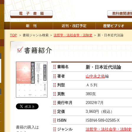
TOP
＞ 書籍ジャンル検索
＞
法哲学・法社会学・法制史
＞ 新・日本近代法論
書籍名
新・日本近代法論
著者
山中永之佑
編
判型
Ａ５判
頁数
380頁
発行年月
2002年7月
定価
3,960円（税込）
ISBN
ISBN4-589-02585-X
書籍の購入は
ジャンル
法哲学・法社会学・法制史