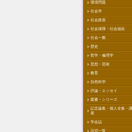
環境問題
社会学
社会政策
社会保障・社会福祉
社会一般
歴史
哲学・倫理学
思想・芸術
教育
自然科学
評論・エッセイ
叢書・シリーズ
記念論集・個人全集・
座
学会誌
品切一覧