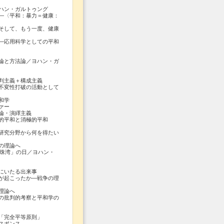
ハン・ガルトゥング
〈平和：暴力＝健康：
して、もう一度、健康
応用科学としての平和
論と方法論／ヨハン・ガ
判主義＋構成主義
変性打破の活動として
和学
ァー
論・演繹主義
平和と消極的平和
究分野から何を得たい
の理論へ
」の日／ヨハン・
にいたる出来事
起こったか―戦争の理
理論へ
の批判的考察と平和学の
「完全平等原則」
スポンス