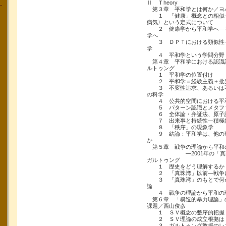
Ⅱ Ｔheory
第３章 平和学とは何か／ヨ
１ 「健康」概念との相似―
病気〉という定式について
２ 健康学から平和学へ―そ
学へ
３ ＤＰＴにおける類似性―
学
４ 平和学という学問分野
第４章 平和学における認識
ルトゥング
１ 平和学の位置付け
２ 平和学＝経験主義＋批
３ 不変性追求、あるいは不
の科学
４ 公共的空間における平
５ パターン認識とメタフ
６ 全体論・弁証法、原子
７ 出来事と持続性―積極的
８ 「秩序」の現象学
９ 結論：平和学は、他の研
か
第５章 戦争の理論から平和
―2001年の「真珠湾
ガルトゥング
１ 歴史をどう理解するか
２ 「真珠湾」以前―戦争
３ 「真珠湾」のもとで何が
論
４ 戦争の理論から平和の
第６章 「構造的暴力理論」
課題／西山俊彦
１ ＳＶ概念の整序的把握
２ ＳＶ理論の成立根拠は
３ ガルトゥング教授のレ