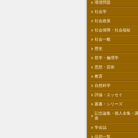
環境問題
社会学
社会政策
社会保障・社会福祉
社会一般
歴史
哲学・倫理学
思想・芸術
教育
自然科学
評論・エッセイ
叢書・シリーズ
記念論集・個人全集・
座
学会誌
品切一覧