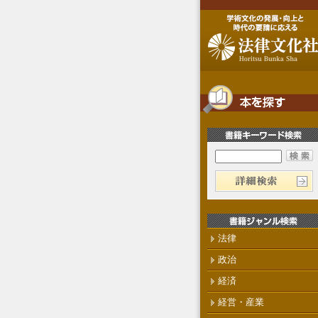
法律
政治
経済
経営・産業