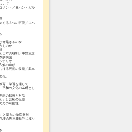
ついて
ト／ヨハン・ガル
界
３つの言説／ヨハ
ム
なぜ起きるのか
うものか
析
と日本の役割／中野克彦
本的構図
シナリオ
和解の連鎖
おける芸術の役割／奥本
文化」
育・学習を通して
平和の文化の基礎とし
発想の転換と対話
と」と芸術の役割
の力の可能性
」と暴力の徹底批判
代非合理主義批判に取り
さ