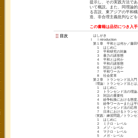
提示し、その実践方法であ
いて概説。また、同理論的
る言説、東アジアの平和構
造、非合理主義批判などを
この書籍は品切につき入手
目次
はしがき
Ⅰ Ｉntroduction
第１章 平和とは何か／藤田
１ はじめに
２ 平和研究の対象
３ 暴力の諸形態
４ 平和とは何か
５ 平和の諸形態
６ 対話とは何か
７ 平和ワーカー
８ 社会変革
第２章 トランセンド法入門
〈理論〉トランセンド法とは
１ はじめに
２ トランセンド法の理論
３ 対話の重要性
４ 紛争転換における態度
５ 紛争ワーカーまたは平
６ トランセンド法の応用
７ 日本におけるトランセン
講
〈実践〉練習問題／トランセ
１ はじめに
２ ミクロ・レベル
３ メゾ・レベル
４ マクロ・レベル
５ メガ・レベル