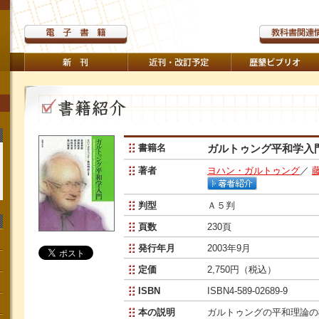
書籍名
ガルトゥング平和学入
著者
ヨハン・ガルトゥング
／
判型
Ａ５判
頁数
230頁
発行年月
2003年9月
定価
2,750円（税込）
ISBN
ISBN4-589-02689-9
本の説明
ガルトゥングの平和理論の