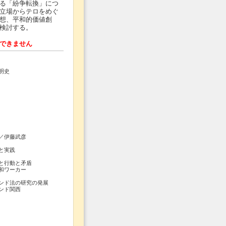
る「紛争転換」につ
立場からテロをめぐ
想、平和的価値創
検討する。
できません
明史
／伊藤武彦
と実践
と行動と矛盾
和ワーカー
ド法の研究の発展
ンド関西