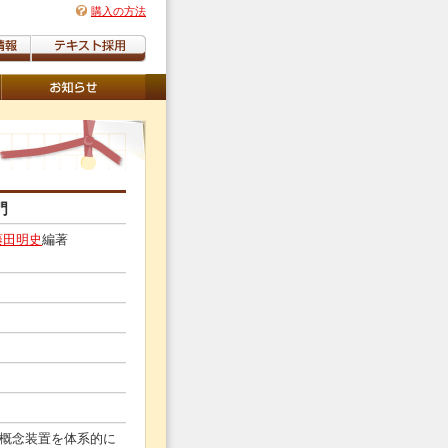
購入の方法
門
藤田明史
編著
概念装置を体系的に