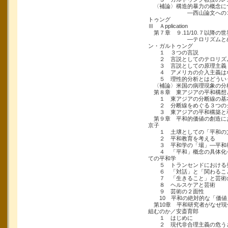
〈補論〉構造的暴力の概念に
―西山論文へのコメン
トゥング
Ⅲ Ａpplication
第７章 ９.11/10.７以降の世
―テロリズムとめぐる
ン・ガルトゥング
１ ３つの言説
２ 言説としてのテロリズ
３ 言説としての原理主義
４ アメリカの介入主義は
５ 理性的分析とはどうい
〈補論〉米国の病理現象の分
第８章 東アジアの平和構想
１ 東アジアの分断線の基
２ 分断線をめぐる３つの
３ 東アジアの平和構築と
第９章 平和的価値の創造に
京子
１ 土壌としての「平和の
２ 平和教育を考える
３ 平和学の「場」―平和教
４ 「平和」概念の具体化―
ての平和学
５ トランセンドにおける
６ 「対話」と「関わるこ
７ 「生きること」と芸術
８ ヘルスケアと芸術
９ 芸術の２面性
10 平和の絶対的な「価値
第10章 平和研究者がなぜ現
組むのか／安斎育郎
１ はじめに
２ 現代非合理主義の危う