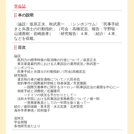
学会誌
本の説明
〈論説〉坂原正夫、秋武憲一 〈シンポジウム〉「民事手続
きと弁護士の行動指針」（司会：高橋宏志、報告：宇野聡・
山浦善樹・岩崎政孝） 〈研究報告〉４本、〈紹介〉４本、
などを収載。
目次
論説
既判力の標準時後の取消権の行使について／坂原正夫
東京家庭裁判所における人事訴訟の運用状況／秋武憲一
シンポジウム
民事手続と弁護士の行動指針／(司会)高橋宏志
研究報告
遺言執行者の被告適格について／八田卓也
契約事件の国際裁判管轄と弱者保護／芳賀雅顯
―国際労働事件に関するヨーロッパ民事訴訟法の展開を中心に―
倒産手続と消費税／近藤隆司
―ドイツの状況を手がかりとして―
法科大学院における民事訴訟実務教育について／畑一郎
―実務家教員としての一年間を振り返って―
紹介／菱田雄郷・青木哲・水元宏典・北村賢哲
海外学界事情／田村陽子
追悼文
学会雑報
各地研究会だより