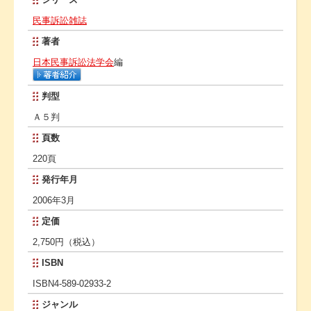
民事訴訟雑誌
著者
日本民事訴訟法学会
編
判型
Ａ５判
頁数
220頁
発行年月
2006年3月
定価
2,750円（税込）
ISBN
ISBN4-589-02933-2
ジャンル