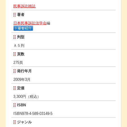
民事訴訟雑誌
著者
日本民事訴訟法学会
編
判型
Ａ５判
頁数
275頁
発行年月
2009年3月
定価
3,300円（税込）
ISBN
ISBN978-4-589-03149-5
ジャンル