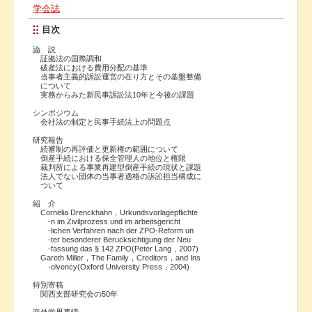
学会誌
目次
論 説
証拠法の国際調和
破産法における費用分配の基準
当事者主義的訴訟運営の在り方とその基盤整備
について
実務からみた新民事訴訟法10年と今後の課題
シンポジウム
会社法の制定と民事手続法上の問題点
研究報告
続審制の再評価と更新権の範囲について
倒産手続における保全管理人の地位と権限
裁判所による事業再建型倒産手続の現状と課題
法人でない団体の当事者適格の訴訟担当構成に
ついて
紹 介
Cornelia Drenckhahn，Urkundsvorlagepflichte
-n im Zivilprozess und im arbeitsgericht
-lichen Verfahren nach der ZPO-Reform un
-ter besonderer Berucksichtigung der Neu
-fassung das § 142 ZPO(Peter Lang，2007)
Gareth Miller，The Family，Creditors，and Ins
-olvency(Oxford University Press，2004)
特別寄稿
関西支部研究会の50年
海外学界事情