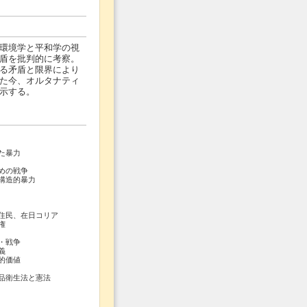
環境学と平和学の視
盾を批判的に考察。
る矛盾と限界により
た今、オルタナティ
示する。
た暴力
めの戦争
構造的暴力
住民、在日コリア
権
・戦争
義
的価値
品衛生法と憲法