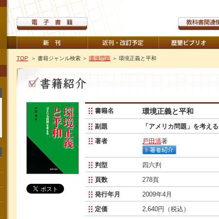
TOP
＞ 書籍ジャンル検索
＞
環境問題
＞ 環境正義と平和
書籍名
環境正義と平和
副題
「アメリカ問題」を考える
著者
戸田清
著
判型
四六判
頁数
278頁
発行年月
2009年4月
定価
2,640円（税込）