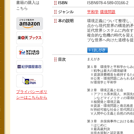
書籍の購入は
ISBN
ISBN978-4-589-03166-2
こちら
ジャンル
平和学
環境問題
本の説明
環境正義について整理し、
点から現代世界の構造的矛
近代世界システムに内在す
複合的な危機の時代を迎え
ブな世界へ向けた道標を提
目次
まえがき
第１章 環境学と平和学からみ
Ⅰ戦争は最大の環境破壊
Ⅱ資源浪費構造を維持するた
Ⅲ公害・環境問題にみられる
Ⅳ環境学と平和学
第２章 環境正義と社会
プライバシーポリ
Ⅰアフリカ系米国人、米国先
シーはこちらから
ンなどマイノリティの環境
Ⅱ核開発と環境正義
Ⅲ資源・環境問題と南北格差
講
Ⅳ持続可能な社会と世代間正
Ⅴ人間中心主義と自然の内在
第３章 水俣病事件における食
Ⅰはじめに
Ⅱ最高裁判決
Ⅲ排水規制と認定基準