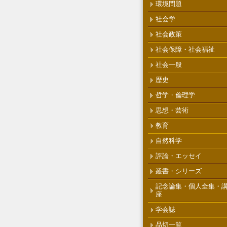
環境問題
社会学
社会政策
社会保障・社会福祉
社会一般
歴史
哲学・倫理学
思想・芸術
教育
自然科学
評論・エッセイ
叢書・シリーズ
記念論集・個人全集・
座
学会誌
品切一覧