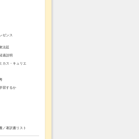
レゼンス
衆法廷
経過説明
ミカス・キュリエ
考
学習するか
書／著訳書リスト