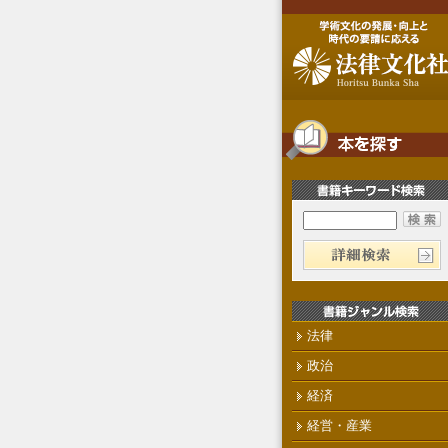
法律
政治
経済
経営・産業