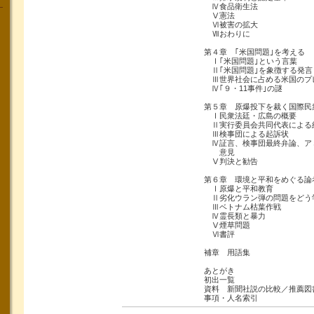
Ⅳ食品衛生法
Ⅴ憲法
Ⅵ被害の拡大
Ⅶおわりに
第４章 ｢米国問題｣を考える
Ⅰ｢米国問題｣という言葉
Ⅱ｢米国問題｣を象徴する発言
Ⅲ世界社会に占める米国のプ
Ⅳ｢９・11事件｣の謎
第５章 原爆投下を裁く国際民
Ⅰ民衆法廷・広島の概要
Ⅱ実行委員会共同代表による
Ⅲ検事団による起訴状
Ⅳ証言、検事団最終弁論、ア
意見
Ⅴ判決と勧告
第６章 環境と平和をめぐる論
Ⅰ原爆と平和教育
Ⅱ劣化ウラン弾の問題をどう
Ⅲベトナム枯葉作戦
Ⅳ霊長類と暴力
Ⅴ煙草問題
Ⅵ書評
補章 用語集
あとがき
初出一覧
資料 新聞社説の比較／推薦図
事項・人名索引