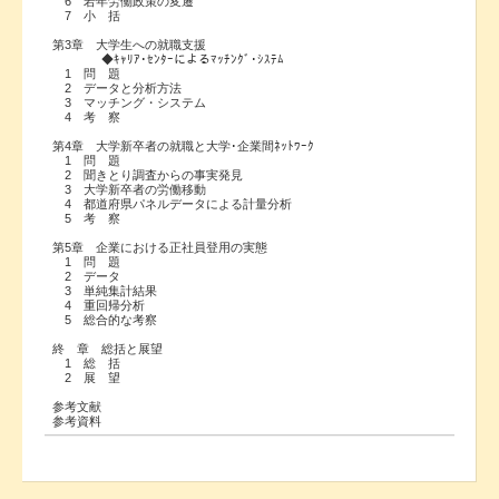
6 若年労働政策の変遷
7 小 括
第3章 大学生への就職支援
◆ｷｬﾘｱ･ｾﾝﾀｰによるﾏｯﾁﾝｸﾞ･ｼｽﾃﾑ
1 問 題
2 データと分析方法
3 マッチング・システム
4 考 察
第4章 大学新卒者の就職と大学･企業間ﾈｯﾄﾜｰｸ
1 問 題
2 聞きとり調査からの事実発見
3 大学新卒者の労働移動
4 都道府県パネルデータによる計量分析
5 考 察
第5章 企業における正社員登用の実態
1 問 題
2 データ
3 単純集計結果
4 重回帰分析
5 総合的な考察
終 章 総括と展望
1 総 括
2 展 望
参考文献
参考資料