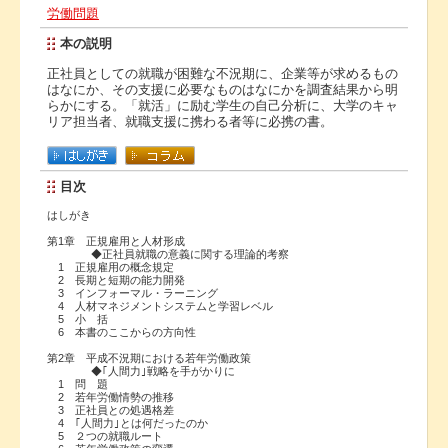
労働問題
本の説明
正社員としての就職が困難な不況期に、企業等が求めるもの
はなにか、その支援に必要なものはなにかを調査結果から明
らかにする。「就活」に励む学生の自己分析に、大学のキャ
リア担当者、就職支援に携わる者等に必携の書。
目次
はしがき
第1章 正規雇用と人材形成
◆正社員就職の意義に関する理論的考察
1 正規雇用の概念規定
2 長期と短期の能力開発
3 インフォーマル・ラーニング
4 人材マネジメントシステムと学習レベル
5 小 括
6 本書のここからの方向性
第2章 平成不況期における若年労働政策
◆｢人間力｣戦略を手がかりに
1 問 題
2 若年労働情勢の推移
3 正社員との処遇格差
4 ｢人間力｣とは何だったのか
5 ２つの就職ルート