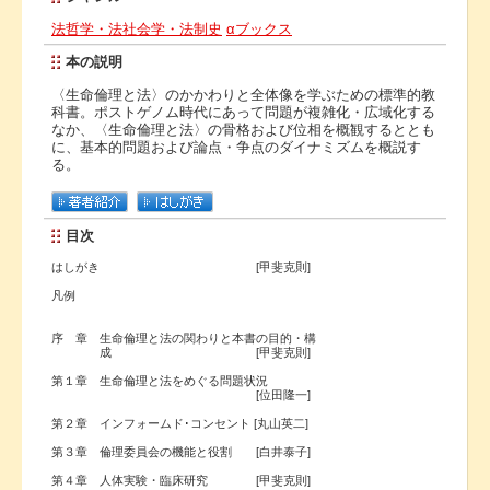
法哲学・法社会学・法制史
αブックス
本の説明
〈生命倫理と法〉のかかわりと全体像を学ぶための標準的教
科書。ポストゲノム時代にあって問題が複雑化・広域化する
なか、〈生命倫理と法〉の骨格および位相を概観するととも
に、基本的問題および論点・争点のダイナミズムを概説す
る。
目次
はしがき [甲斐克則]
凡例
序 章 生命倫理と法の関わりと本書の目的・構
成 [甲斐克則]
第１章 生命倫理と法をめぐる問題状況
[位田隆一]
第２章 インフォームド･コンセント [丸山英二]
第３章 倫理委員会の機能と役割 [白井泰子]
第４章 人体実験・臨床研究 [甲斐克則]