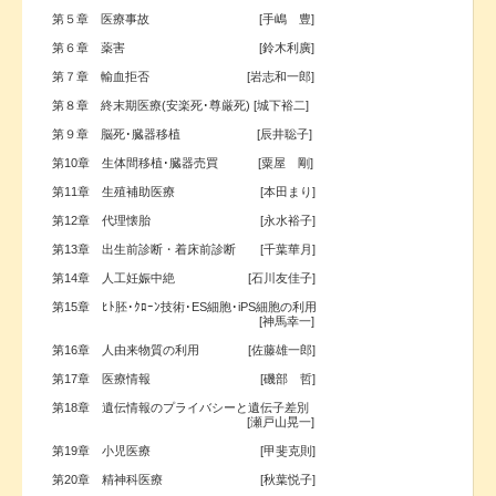
第５章 医療事故 [手嶋 豊]
第６章 薬害 [鈴木利廣]
第７章 輸血拒否 [岩志和一郎]
第８章 終末期医療(安楽死･尊厳死) [城下裕二]
第９章 脳死･臓器移植 [辰井聡子]
第10章 生体間移植･臓器売買 [粟屋 剛]
第11章 生殖補助医療 [本田まり]
第12章 代理懐胎 [永水裕子]
第13章 出生前診断・着床前診断 [千葉華月]
第14章 人工妊娠中絶 [石川友佳子]
第15章 ﾋﾄ胚･ｸﾛｰﾝ技術･ES細胞･iPS細胞の利用
[神馬幸一]
第16章 人由来物質の利用 [佐藤雄一郎]
第17章 医療情報 [磯部 哲]
第18章 遺伝情報のプライバシーと遺伝子差別
[瀬戸山晃一]
第19章 小児医療 [甲斐克則]
第20章 精神科医療 [秋葉悦子]