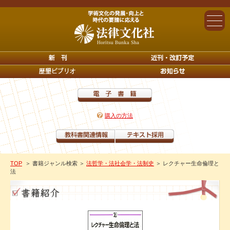
購入の方法
TOP
＞ 書籍ジャンル検索
＞
法哲学・法社会学・法制史
＞ レクチャー生命倫理と
法