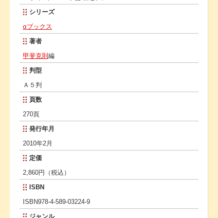
シリーズ
αブックス
著者
甲斐克則
編
判型
Ａ５判
頁数
270頁
発行年月
2010年2月
定価
2,860円（税込）
ISBN
ISBN978-4-589-03224-9
ジャンル