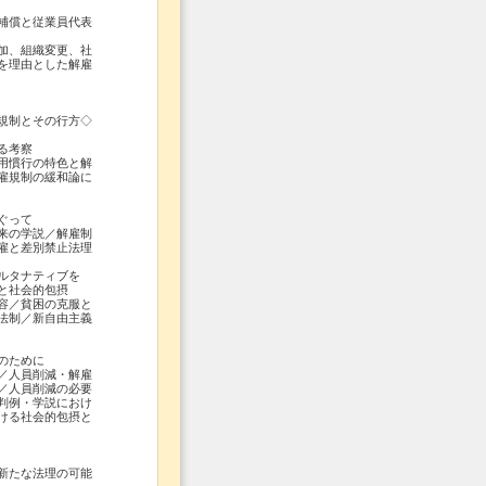
補償と従業員代表
加、組織変更、社
を理由とした解雇
規制とその行方◇
る考察
用慣行の特色と解
雇規制の緩和論に
ぐって
来の学説／解雇制
雇と差別禁止法理
ルタナティブを
社会的包摂
容／貧困の克服と
法制／新自由主義
のために
／人員削減・解雇
／人員削減の必要
判例・学説におけ
ける社会的包摂と
新たな法理の可能