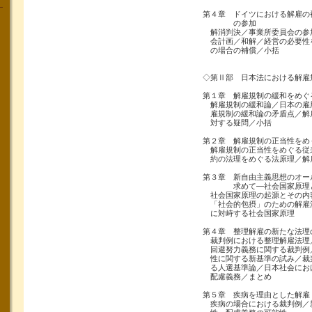
第４章 ドイツにおける解雇の
の参加
解消判決／事業所委員会の参
会計画／和解／経営の必要性
の場合の補償／小括
◇第Ⅱ部 日本法における解雇
第１章 解雇規制の緩和をめぐ
解雇規制の緩和論／日本の雇
雇規制の緩和論の矛盾点／解
対する疑問／小括
第２章 解雇規制の正当性をめ
解雇規制の正当性をめぐる従
約の法理をめぐる法原理／解
第３章 新自由主義思想のオー
求めて―社会国家原理と
社会国家原理の起源とその内
「社会的包摂」のための解雇
に対峙する社会国家原理
第４章 整理解雇の新たな法理
裁判例における整理解雇法理
回避努力義務に関する裁判例
性に関する新基準の試み／裁
る人選基準論／日本社会にお
配慮義務／まとめ
第５章 疾病を理由とした解雇
疾病の場合における裁判例／