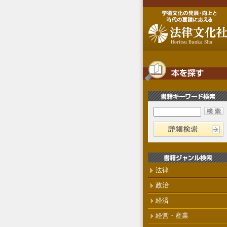
法律
政治
経済
経営・産業