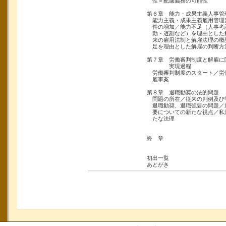
性＝配慮義務の可能性
第６章 能力・成果主義人事管
能力主義・成果主義雇用管理
件の増加／能力不足（人事考
勤・遅刻など）を理由とした
来の雇用法制と解雇法理の概
足を理由とした解雇の判断方
第７章 労働審判制度と解雇に
実現過程
労働審判制度のスタート／労
雇事案
第８章 退職勧奨の法的問題
問題の所在／従来の判例及び
退職勧奨、退職強要の問題／
要についての新たな視点／私
たな法理
終 章
初出一覧
あとがき