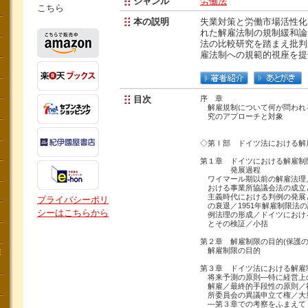
ジャンル
労働法
こちら
本の説明
失業対策と労働市場活性化
れた解雇法制の規制緩和論
法の比較研究を踏まえ批判
雇法制への規範的視座を提
目次
序 章
解雇規制について何が問われ
究のアプローチと対象
◇第Ⅰ部 ドイツ法における解
第１章 ドイツにおける解雇制
発展過程
ワイマール期以前の解雇法理
おける事業所協議会法の成立
主義時代における判例の発展
プライバシーポリ
の衰退／1951年解雇制限法
シーはこちらから
例法理の形成／ドイツにおけ
とその検証／小括
第２章 解雇制限の目的(保護の
解雇制限の目的
講
第３章 ドイツ法における解雇
将来予測の原則―特に経営上
解雇／最終的手段性の原則／
所委員会の異議申立て権／大
―第３章での考察をふまえて