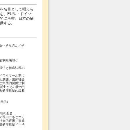
を名目として唱えら
を、EU法・ドイツ
的に考察。日本の解
供する。
るべきなのか／研
雇制限法理◇
限法と解雇法理の
／ワイマール期に
と展開／国家社会
と集団的労働法制
の誕生とその後の判
る解雇規制の緩和
目的)
制限法理
の理由にもとづく
社会的選択／事業
量解雇規制／小括