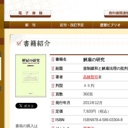
書籍名
解雇の研究
副題
規制緩和と解雇法理の批判
著者
高橋賢司
著
判型
Ａ５判
頁数
360頁
発行年月
2011年12月
定価
7,920円（税込）
ISBN
ISBN978-4-589-03304-8
書籍の購入は