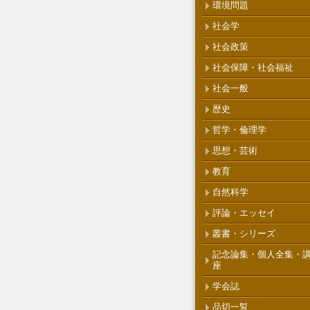
環境問題
社会学
社会政策
社会保障・社会福祉
社会一般
歴史
哲学・倫理学
思想・芸術
教育
自然科学
評論・エッセイ
叢書・シリーズ
記念論集・個人全集・
座
学会誌
品切一覧