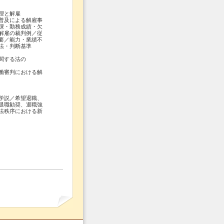
理と解雇
普及による解雇事
課・勤務成績・欠
解雇の裁判例／従
要／能力・業績不
法・判断基準
関する法の
働審判における解
学説／希望退職、
退職勧奨、退職強
法秩序における新