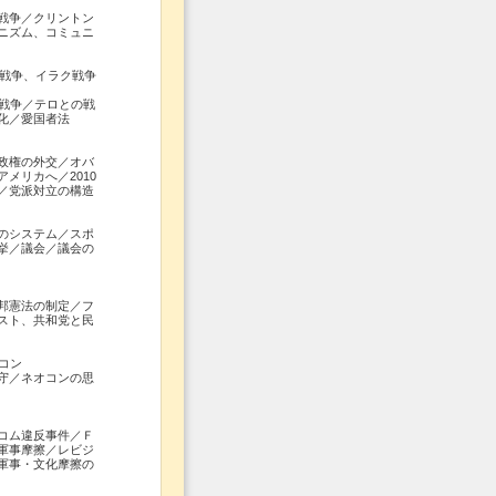
戦争／クリントン
ニズム、コミュニ
ン戦争、イラク戦争
戦争／テロとの戦
化／愛国者法
政権の外交／オバ
メリカへ／2010
／党派対立の構造
のシステム／スポ
挙／議会／議会の
邦憲法の制定／フ
スト、共和党と民
コン
守／ネオコンの思
コム違反事件／Ｆ
軍事摩擦／レビジ
軍事・文化摩擦の