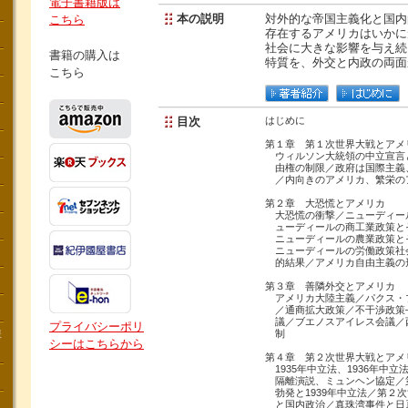
電子書籍版は
本の説明
対外的な帝国主義化と国内
こちら
存在するアメリカはいかに
社会に大きな影響を与え続
書籍の購入は
特質を、外交と内政の両面
こちら
目次
はじめに
第１章 第１次世界大戦とアメ
ウィルソン大統領の中立宣言
由権の制限／政府は国際主義
／内向きのアメリカ、繁栄の
第２章 大恐慌とアメリカ
大恐慌の衝撃／ニューディー
ューディールの商工業政策と
ニューディールの農業政策と
ニューディールの労働政策社
的結果／アメリカ自由主義の
第３章 善隣外交とアメリカ
アメリカ大陸主義／パクス・
／通商拡大政策／不干渉政策
議／ブエノスアイレス会議／
プライバシーポリ
講
制
シーはこちらから
第４章 第２次世界大戦とアメ
1935年中立法、1936年中立法
隔離演説、ミュンヘン協定／
勃発と1939年中立法／第２
と国内政治／真珠湾事件と日