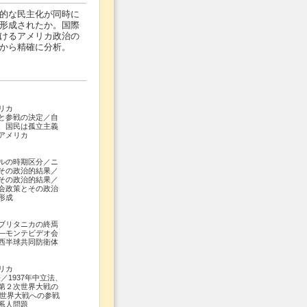
的な民主化が同時に
形成されたか。国際
けるアメリカ政治の
から精確に分析。
リカ
と参戦の決定／自
、国民は孤立主義
アメリカ
ルの時期区分／ニ
その政治的結果／
その政治的結果／
会政策とその政治
形成
ブリタニカの終焉
―モンテビデオ会
西半球共同防衛体
リカ
／1937年中立法、
第２次世界大戦の
次世界大戦への参戦
系人問題