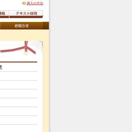
購入の方法
史