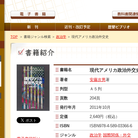
TOP
＞ 書籍ジャンル検索
＞
政治学
＞ 現代アメリカ政治外交史
書籍名
現代アメリカ政治外交
著者
安藤次男
著
判型
Ａ５判
頁数
204頁
発行年月
2011年10月
定価
2,640円（税込）
ISBN
ISBN978-4-589-03366-6
ジャンル
政治学
国際関係・外交