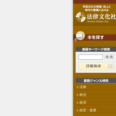
法律
政治
経済
経営・産業