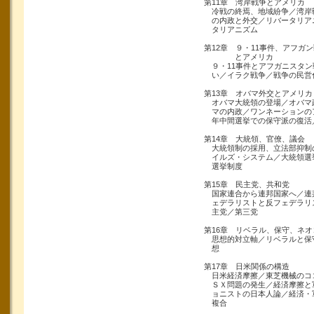
第11章 湾岸戦争とアメリカ
冷戦の終焉、地域紛争／湾岸
の内政と外交／リバータリア
タリアニズム
第12章 ９・11事件、アフガ
とアメリカ
９・11事件とアフガニスタン
い／イラク戦争／戦争の民営
第13章 オバマ外交とアメリカ
オバマ大統領の登場／オバマ
マの内政／ワンネーションのア
年中間選挙での保守派の復活
第14章 大統領、官僚、議会
大統領制の採用、立法部抑制
イルズ・システム／大統領選
選挙制度
第15章 民主党、共和党
国家連合から連邦国家へ／連
ェデラリストと反フェデラリ
主党／第三党
第16章 リベラル、保守、ネオ
思想的対立軸／リベラルと保
想
第17章 日米関係の構造
日米経済摩擦／東芝機械のコ
ＳＸ問題の発生／経済摩擦と
ョニストの日本人論／経済・
複合