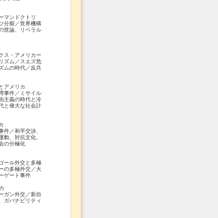
ーマンドクトリ
ツ分裂／世界機構
の世論、リベラル
クス・アメリカー
リズム／スエズ危
ズムの時代／反共
とアメリカ
湾事件／ミサイル
由主義の時代と冷
代と偉大な社会計
カ
事件／和平交渉、
運動、対抗文化、
会の分極化
ゴール外交と多極
ーの多極外交／大
ーゲート事件
カ
ーガン外交／新自
、ガバナビリティ