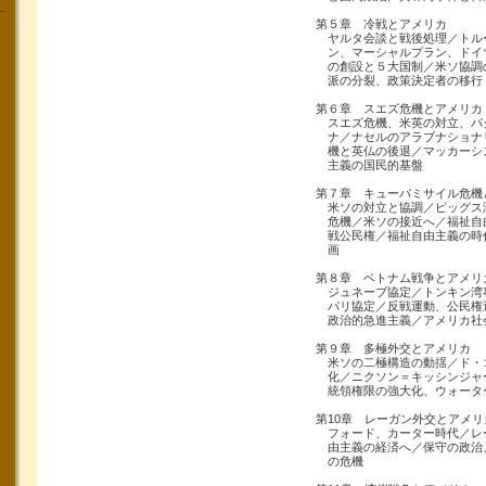
第５章 冷戦とアメリカ
ヤルタ会談と戦後処理／トル
ン、マーシャルプラン、ドイ
の創設と５大国制／米ソ協調
派の分裂、政策決定者の移行
第６章 スエズ危機とアメリカ
スエズ危機、米英の対立、パ
ナ／ナセルのアラブナショナ
機と英仏の後退／マッカーシ
主義の国民的基盤
第７章 キューバミサイル危機
米ソの対立と協調／ピッグス
危機／米ソの接近へ／福祉自
戦公民権／福祉自由主義の時
画
第８章 ベトナム戦争とアメリ
ジュネーブ協定／トンキン湾
パリ協定／反戦運動、公民権
政治的急進主義／アメリカ社
第９章 多極外交とアメリカ
米ソの二極構造の動揺／ド・
化／ニクソン＝キッシンジャ
統領権限の強大化、ウォータ
第10章 レーガン外交とアメリ
フォード、カーター時代／レ
由主義の経済へ／保守の政治
の危機