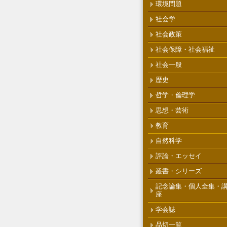
環境問題
社会学
社会政策
社会保障・社会福祉
社会一般
歴史
哲学・倫理学
思想・芸術
教育
自然科学
評論・エッセイ
叢書・シリーズ
記念論集・個人全集・
座
学会誌
品切一覧