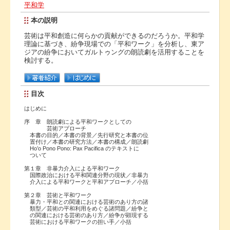
平和学
本の説明
芸術は平和創造に何らかの貢献ができるのだろうか。平和学
理論に基づき、紛争現場での「平和ワーク」を分析し、東ア
ジアの紛争においてガルトゥングの朗読劇を活用することを
検討する。
目次
はじめに
序 章 朗読劇による平和ワークとしての
芸術アプローチ
本書の目的／本書の背景／先行研究と本書の位
置付け／本書の研究方法／本書の構成／朗読劇
Ho’o Pono Pono: Pax Pacifica のテキストに
ついて
第１章 非暴力介入による平和ワーク
国際政治における平和関連分野の現状／非暴力
介入による平和ワークと平和アプローチ／小括
第２章 芸術と平和ワーク
暴力・平和との関連における芸術のあり方の諸
類型／芸術の平和利用をめぐる諸問題／紛争と
の関連における芸術のあり方／紛争が顕現する
芸術における平和ワークの担い手／小括