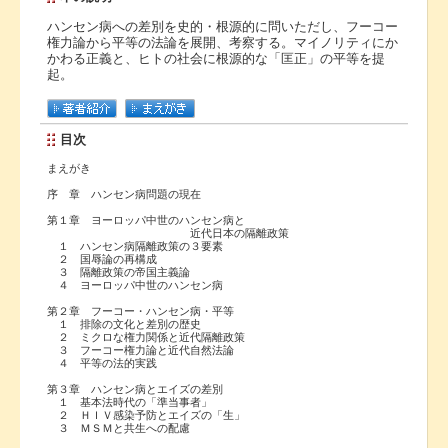
ハンセン病への差別を史的・根源的に問いただし、フーコー
権力論から平等の法論を展開、考察する。マイノリティにか
かわる正義と、ヒトの社会に根源的な「匡正」の平等を提
起。
目次
まえがき
序 章 ハンセン病問題の現在
第１章 ヨーロッパ中世のハンセン病と
近代日本の隔離政策
１ ハンセン病隔離政策の３要素
２ 国辱論の再構成
３ 隔離政策の帝国主義論
４ ヨーロッパ中世のハンセン病
第２章 フーコー・ハンセン病・平等
１ 排除の文化と差別の歴史
２ ミクロな権力関係と近代隔離政策
３ フーコー権力論と近代自然法論
４ 平等の法的実践
第３章 ハンセン病とエイズの差別
１ 基本法時代の「準当事者」
２ ＨＩＶ感染予防とエイズの「生」
３ ＭＳＭと共生への配慮