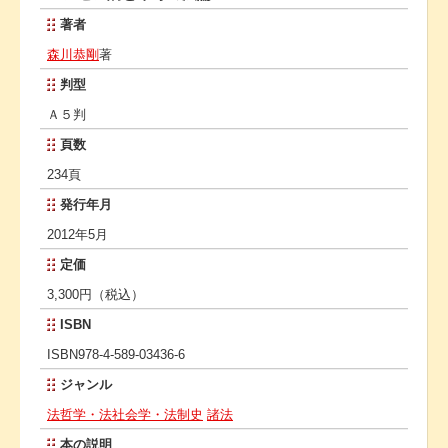
著者
森川恭剛
著
判型
Ａ５判
頁数
234頁
発行年月
2012年5月
定価
3,300円（税込）
ISBN
ISBN978-4-589-03436-6
ジャンル
法哲学・法社会学・法制史
諸法
本の説明