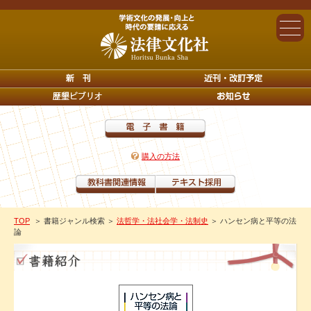
購入の方法
TOP
＞ 書籍ジャンル検索
＞
法哲学・法社会学・法制史
＞ ハンセン病と平等の法
論