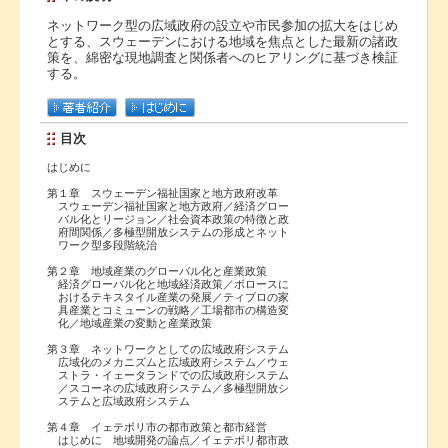
ネットワーク型の広域政府の設立や市民参加の拡大をはじめ
とする、スウェーデンにおける地域を焦点とした最新の諸政
策を、綿密な現地調査と関係者へのヒアリングに基づき検証
する。
目次
はじめに
第１章 スウェーデン福祉国家と地方政府改革
スウェーデン福祉国家と地方政府／経済グロー
バル化とリージョン／社会資本政策の特徴と政
府間関係／多極型開放システムの形成とネット
ワーク型多段階統治
第２章 地域産業のグローバル化と産業政策
経済グローバル化と地域経済政策／ボロースに
おけるテキスタイル産業の発展／ティブロの家
具産業とコミューンの戦略／工場都市の構造変
化／地域産業の変動と産業政策
第３章 ネットワークとしての広域政府システム
広域化のメカニズムと広域政府システム／ウェ
ストラ・イェータランドでの広域政府システム
／スコーネの広域政府システム／多極型開放シ
ステムと広域政府システム
第４章 イェテボリ市の都市政策と都市経営
はじめに 地域開発の論点／イェテボリ都市政