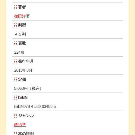
著者
槌田洋
著
判型
Ａ５判
頁数
224頁
発行年月
2013年3月
定価
5,060円（税込）
ISBN
ISBN978-4-589-03488-5
ジャンル
政治学
本の説明