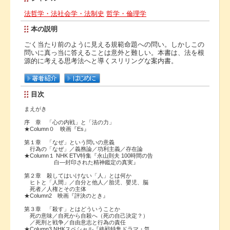
法哲学・法社会学・法制史
哲学・倫理学
本の説明
ごく当たり前のように見える規範命題への問い。しかしこの
問いに真っ当に答えることは意外と難しい。本書は、法を根
源的に考える思考法へと導くスリリングな案内書。
目次
まえがき
序 章 「心の内戦」と「法の力」
★Column０ 映画『Es』
第１章 「なぜ」という問いの意義
行為の「なぜ」／義務論／功利主義／存在論
★Column１ NHK ETV特集『永山則夫 100時間の告
白―封印された精神鑑定の真実』
第２章 殺してはいけない「人」とは何か
ヒトと「人間」／自分と他人／胎児、嬰児、脳
死者／人権とその主体
★Column2 映画『評決のとき』
第３章 「殺す」とはどういうことか
死の意味／自死から自殺へ（死の自己決定？）
／死刑と戦争／自由意志と行為の責任
★Column3 NHKスペシャル『終戦特集ドラマ・気