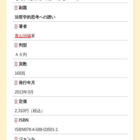
副題
法哲学的思考への誘い
著者
青山治城
著
判型
Ａ５判
頁数
168頁
発行年月
2013年3月
定価
2,310円（税込）
ISBN
ISBN978-4-589-03501-1
ジャンル