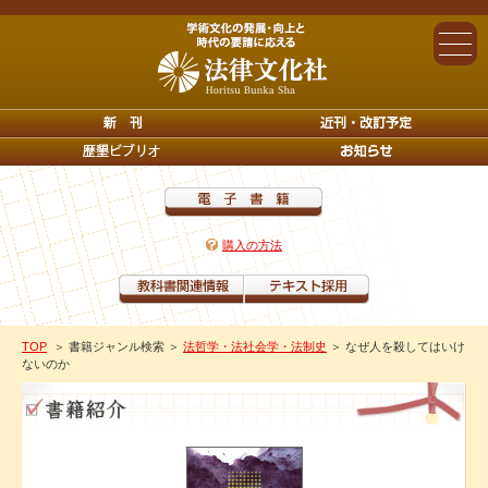
購入の方法
TOP
＞ 書籍ジャンル検索
＞
法哲学・法社会学・法制史
＞ なぜ人を殺してはいけ
ないのか