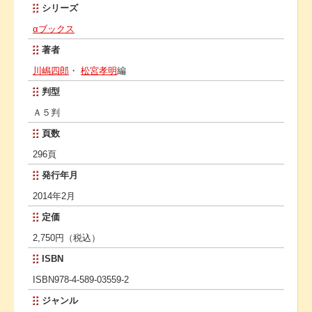
シリーズ
αブックス
著者
川嶋四郎
・
松宮孝明
編
判型
Ａ５判
頁数
296頁
発行年月
2014年2月
定価
2,750円（税込）
ISBN
ISBN978-4-589-03559-2
ジャンル