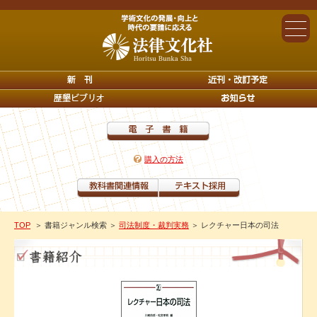
購入の方法
TOP
＞ 書籍ジャンル検索
＞
司法制度・裁判実務
＞ レクチャー日本の司法