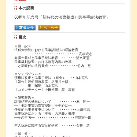
本の説明
60周年記念号「新時代の法曹養成と民事手続法教育」
目次
＝論 説＝
法科大学院における民事訴訟法の理論教育
･･････････････････････････高橋宏志
弁護士養成と民事手続法教育 ････････清水正憲
民事裁判修習における教育内容の改革
と新時代の法曹養成････････････････竹内 努
＝シンポジウム＝
債権法改正と民事手続法 （司会） ･･･山本克己
〔報告〕勅使川原和彦、名津井吉裕、
畑 瑞穂、山本克己
〔コメンテーター〕中田裕康、赫 高規
＝研究報告＝
証明妨害の効果について ･･････････林 昭一
―「要証事実の真実擬制」を中心に―
任意的当事者変更について ･･････････上田竹志
民事訴訟における「主張」の意義と機能
―その再考― ････････････････････河野憲一郎
本人訴訟に関する実証的研究 ････････石井 浩
＝紹 介＝