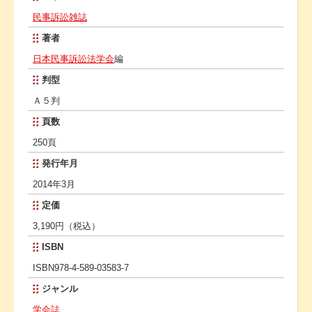
民事訴訟雑誌
著者
日本民事訴訟法学会
編
判型
Ａ５判
頁数
250頁
発行年月
2014年3月
定価
3,190円（税込）
ISBN
ISBN978-4-589-03583-7
ジャンル
学会誌