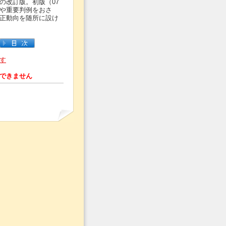
の改訂版。初版（07
や重要判例をおさ
正動向を随所に設け
す
できません