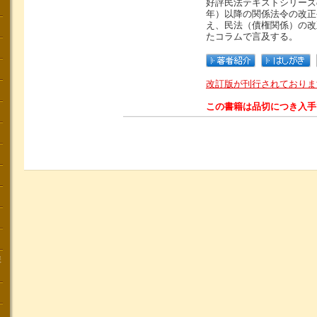
好評民法テキストシリーズ
年）以降の関係法令の改正
え、民法（債権関係）の改
たコラムで言及する。
改訂版が刊行されておりま
この書籍は品切につき入手
講