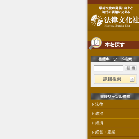
法律
政治
経済
経営・産業