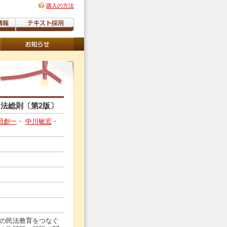
購入の方法
法総則〔第2版〕
田創一
・
中川敏宏
・
の民法教育をつなぐ