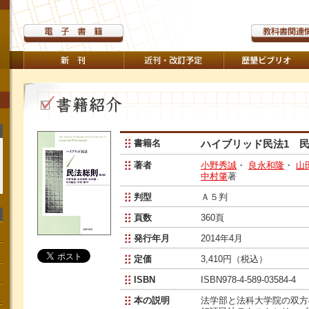
書籍名
ハイブリッド民法1 民
著者
小野秀誠
・
良永和隆
・
山
中村肇
著
判型
Ａ５判
頁数
360頁
発行年月
2014年4月
定価
3,410円（税込）
ISBN
ISBN978-4-589-03584-4
本の説明
法学部と法科大学院の双方