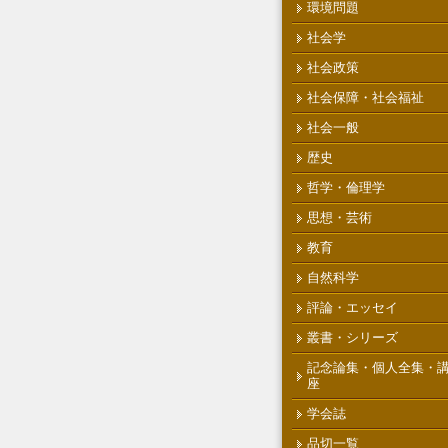
環境問題
社会学
社会政策
社会保障・社会福祉
社会一般
歴史
哲学・倫理学
思想・芸術
教育
自然科学
評論・エッセイ
叢書・シリーズ
記念論集・個人全集・
座
学会誌
品切一覧