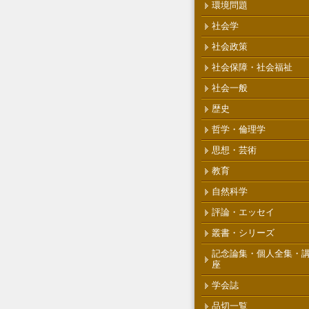
環境問題
社会学
社会政策
社会保障・社会福祉
社会一般
歴史
哲学・倫理学
思想・芸術
教育
自然科学
評論・エッセイ
叢書・シリーズ
記念論集・個人全集・
座
学会誌
品切一覧