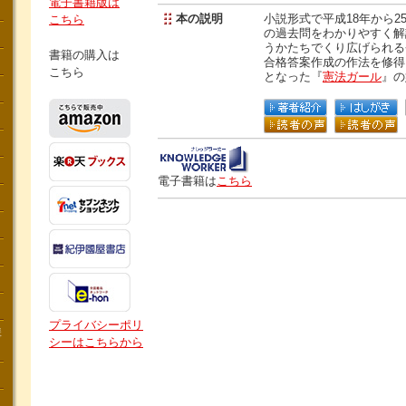
電子書籍版は
本の説明
小説形式で平成18年から2
こちら
の過去問をわかりやすく解
うかたちでくり広げられる
書籍の購入は
合格答案作成の作法を修得
こちら
となった『
憲法ガール
』の
電子書籍は
こちら
プライバシーポリ
講
シーはこちらから