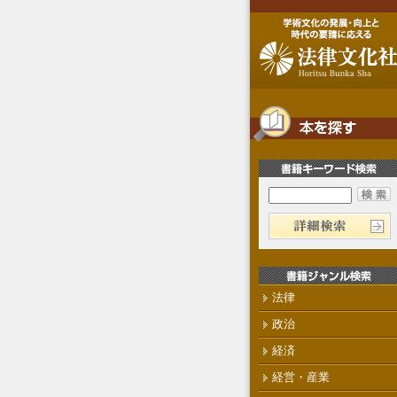
法律
政治
経済
経営・産業