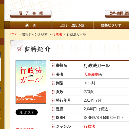
TOP
＞ 書籍ジャンル検索
＞
行政法
＞ 行政法ガール
書籍名
行政法ガール
著者
大島義則
著
判型
Ａ５判
頁数
270頁
発行年月
2014年7月
定価
2,640円（税込）
ISBN
ISBN978-4-589-03611-7
ジャンル
行政法