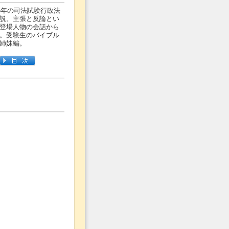
5年の司法試験行政法
説。主張と反論とい
登場人物の会話から
。受験生のバイブル
姉妹編。