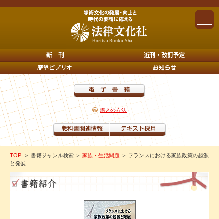
購入の方法
TOP
＞ 書籍ジャンル検索
＞
家族・生活問題
＞ フランスにおける家族政策の起源
と発展