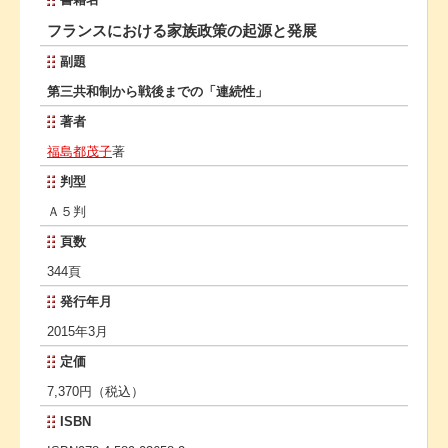
フランスにおける家族政策の起源と発展
副題
第三共和制から戦後までの「連続性」
著者
福島都茂子
著
判型
Ａ５判
頁数
344頁
発行年月
2015年3月
定価
7,370円（税込）
ISBN