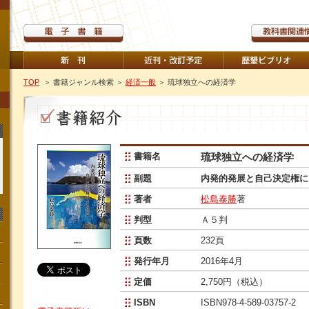
TOP
＞ 書籍ジャンル検索
＞
経済一般
＞ 琉球独立への経済学
書籍名
琉球独立への経済学
副題
内発的発展と自己決定権に
著者
松島泰勝
著
判型
Ａ５判
頁数
232頁
発行年月
2016年4月
定価
2,750円（税込）
ISBN
ISBN978-4-589-03757-2