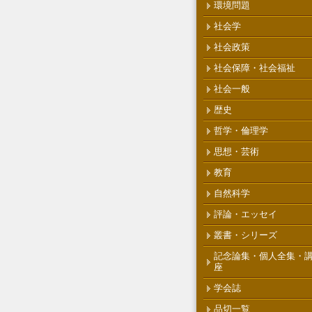
環境問題
社会学
社会政策
社会保障・社会福祉
社会一般
歴史
哲学・倫理学
思想・芸術
教育
自然科学
評論・エッセイ
叢書・シリーズ
記念論集・個人全集・
座
学会誌
品切一覧