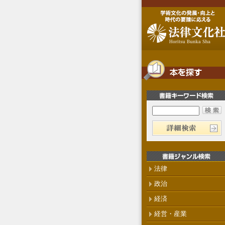
法律
政治
経済
経営・産業