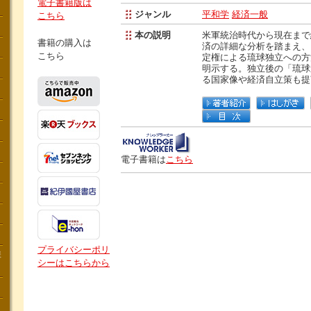
電子書籍版は
ジャンル
平和学
経済一般
こちら
本の説明
米軍統治時代から現在まで
書籍の購入は
済の詳細な分析を踏まえ、
こちら
定権による琉球独立への方
明示する。独立後の「琉球
る国家像や経済自立策も提
電子書籍は
こちら
プライバシーポリ
講
シーはこちらから